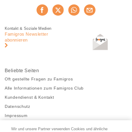
Diese
Jetzt weiterempfehlen
Seite
teilen
Fusszeile
Fusszeile
Kontakt & Soziale Medien
Navigation
Famigros Newsletter
abonnieren
Beliebte Seiten
Oft gestellte Fragen zu Famigros
Alle Informationen zum Famigros Club
Kundendienst & Kontakt
Datenschutz
Impressum
Wir und unsere Partner verwenden Cookies und ähnliche
Bleibe mit uns in Kontakt