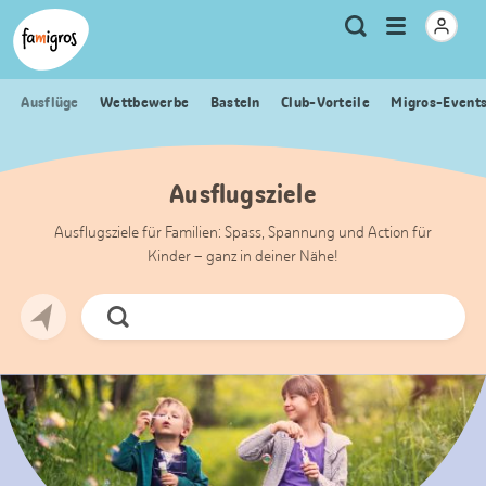
Sprungmarken
Header
Home Famigros.ch
Logo
Meta
Menu
Suche
Navigation
Navigation
öffnen
Ausflüge
Wettbewerbe
Basteln
Club-Vorteile
Migros-Event
Ausflugsziele
Ausflugsziele für Familien: Spass, Spannung und Action für
Kinder – ganz in deiner Nähe!
Jetzt
Suchen