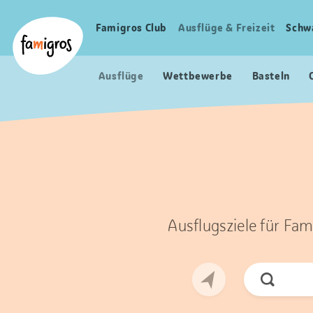
Sprungmarken
Header
Home Famigros.ch
Navigation
Logo
Famigros Club
Ausflüge & Freizeit
Schw
Haupt
Navigation
Ausflüge
Wettbewerbe
Basteln
Ausflugsziele für Fam
Jetzt
Suchen