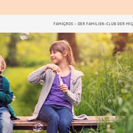
Breadcrumb
FAMIGROS – DER FAMILIEN-CLUB DER MI
Navigation