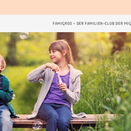
Breadcrumb
FAMIGROS – DER FAMILIEN-CLUB DER MI
Navigation