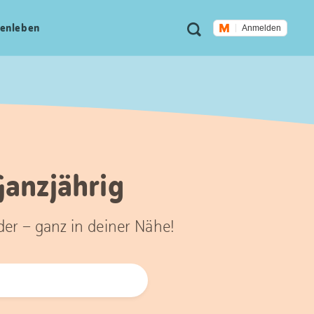
Meta
Suche
en­leben
Anmelden
Navigation
Ganzjährig
der – ganz in deiner Nähe!