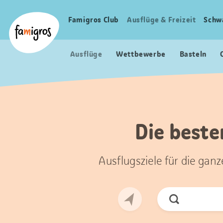
Sprungmarken
Header
Home Famigros.ch
Navigation
Logo
Famigros Club
Ausflüge & Freizeit
Schw
Haupt
Navigation
Ausflüge
Wettbewerbe
Basteln
Die beste
Ausflugsziele für die gan
Jetzt
Suchen