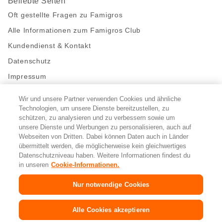
Beliebte Seiten
Oft gestellte Fragen zu Famigros
Alle Informationen zum Famigros Club
Kundendienst & Kontakt
Datenschutz
Impressum
Wir und unsere Partner verwenden Cookies und ähnliche
Bleibe mit uns in Kontakt
Technologien, um unsere Dienste bereitzustellen, zu
Facebook
schützen, zu analysieren und zu verbessern sowie um
https://twitter.com/migros
https://www.youtube.com/user/Migr
Pinterest
Instagram
unsere Dienste und Werbungen zu personalisieren, auch auf
Webseiten von Dritten. Dabei können Daten auch in Länder
übermittelt werden, die möglicherweise kein gleichwertiges
Cookie-Einstellungen
Datenschutzniveau haben. Weitere Informationen findest du
in unseren
Cookie-Informationen.
DE
FR
IT
Nur notwendige Cookies
© 2026 Migros-Genossenschafts-Bund
Alle Cookies akzeptieren
Copyright