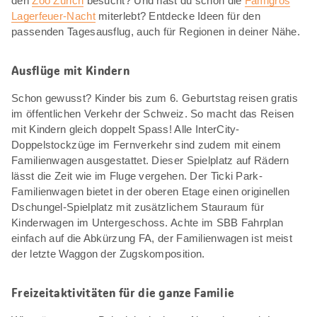
den
Zoo Zürich
besucht? Und hast du schon die
Famigros
Lagerfeuer-Nacht
miterlebt? Entdecke Ideen für den
passenden Tagesausflug, auch für Regionen in deiner Nähe.
Ausflüge mit Kindern
Schon gewusst? Kinder bis zum 6. Geburtstag reisen gratis
im öffentlichen Verkehr der Schweiz. So macht das Reisen
mit Kindern gleich doppelt Spass! Alle InterCity-
Doppelstockzüge im Fernverkehr sind zudem mit einem
Familienwagen ausgestattet. Dieser Spielplatz auf Rädern
lässt die Zeit wie im Fluge vergehen. Der Ticki Park-
Familienwagen bietet in der oberen Etage einen originellen
Dschungel-Spielplatz mit zusätzlichem Stauraum für
Kinderwagen im Untergeschoss. Achte im SBB Fahrplan
einfach auf die Abkürzung FA, der Familienwagen ist meist
der letzte Waggon der Zugskomposition.
Freizeitaktivitäten für die ganze Familie