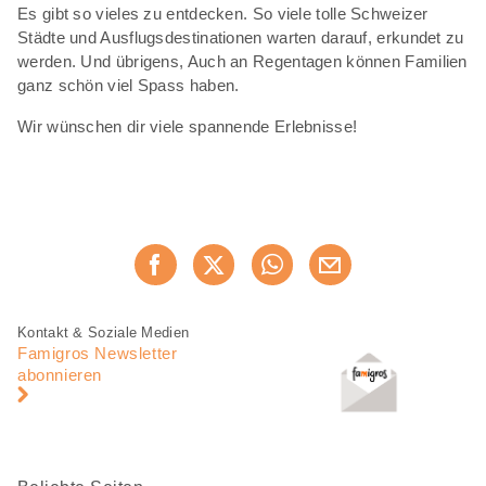
Es gibt so vieles zu entdecken. So viele tolle Schweizer
Städte und Ausflugsdestinationen warten darauf, erkundet zu
werden. Und übrigens, Auch an Regentagen können Familien
ganz schön viel Spass haben.
Wir wünschen dir viele spannende Erlebnisse!
Diese
Jetzt weiterempfehlen
Seite
teilen
Fusszeile
Fusszeile
Kontakt & Soziale Medien
Navigation
Famigros Newsletter
abonnieren