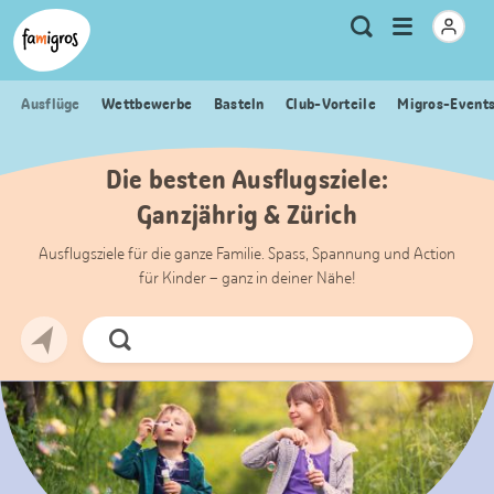
Sprungmarken
Header
Home Famigros.ch
Logo
Meta
Menu
Suche
Navigation
Navigation
öffnen
Ausflüge
Wettbewerbe
Basteln
Club-Vorteile
Migros-Event
Die besten Ausflugsziele:
Ganzjährig & Zürich
Ausflugsziele für die ganze Familie. Spass, Spannung und Action
für Kinder – ganz in deiner Nähe!
Jetzt
Suchen