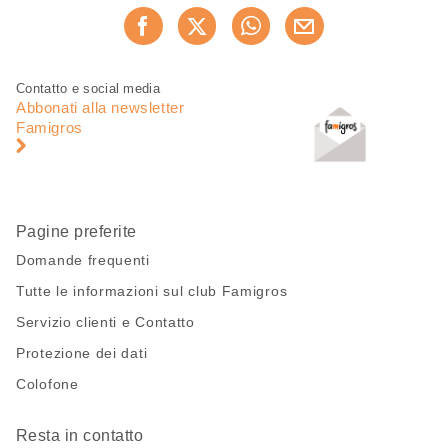
Condividi
Consiglia ora
questa
pagina
Piè
Navigazione
Contatto e social media
di
piè
Abbonati alla newsletter
pagina
di
Famigros
pagina
Pagine preferite
Domande frequenti
Tutte le informazioni sul club Famigros
Servizio clienti e Contatto
Protezione dei dati
Colofone
Resta in contatto