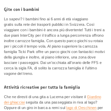
Gite con i bambini
Lo sapevi? I bambini fino ai 6 anni di età viaggiano
gratis sulla rete dei trasporti pubblici in Svizzera. Così
viaggiare con i bambini è ancora più divertente! Tutti i treni a
due piani InterCity per il traffico a lunga percorrenza offrono
inoltre carrozze famiglia. Con questo parco giochi su rotaia
per i piccoli il tempo vola. Al piano superiore la carrozza
famiglia Ticki Park offre un parco giochi con fantastici motivi
della giungla e inoltre, al piano inferiore, una zona dove
lasciare i passeggini. Dai un’occhiata all’orario delle FFS e
cerca la sigla FA, di solito la carrozza famiglia è l’ultimo
vagone del treno.
Attività ricreative per tutta la famiglia
Che ne diresti di una gita a Lucerna per visitare il
Giardino
dei ghiacciai
seguita da una passeggiata in riva al lago?
Oppure di un giro in barca a remi sul
lago di Oeschinen
per