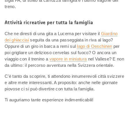
sigla FA, di solito la carrozza famiglia è l’ultimo vagone del
treno.
Attività ricreative per tutta la famiglia
Che ne diresti di una gita a Lucerna per visitare il
Giardino
dei ghiacciai
seguita da una passeggiata in riva al lago?
Oppure di un giro in barca a remi sul
lago di Oeschinen
per
poi grigliare un delizioso cervelas sul fuoco? O ancora un
viaggio con il trenino a
vapore in miniatura
nel Vallese? E non
da ultimo: il percorso avventura nella Svizzera orientale.
C’è tanto da scoprire, ti attendono innumerevoli città svizzere
e altre mete interessanti. A proposito: anche nelle giornate
piovose ci si può divertire con tutta la famiglia.
Ti auguriamo tante esperienze indimenticabili!