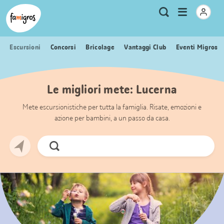
Navigazione
Header
Pagina iniziale Famigros.ch
Logo
Metanavigazione
Apri
Ricerca
segnalibri
menu
Escursioni
Concorsi
Bricolage
Vantaggi Club
Eventi Migros
Le migliori mete: Lucerna
Mete escursionistiche per tutta la famiglia. Risate, emozioni e
azione per bambini, a un passo da casa.
Cerca
ora