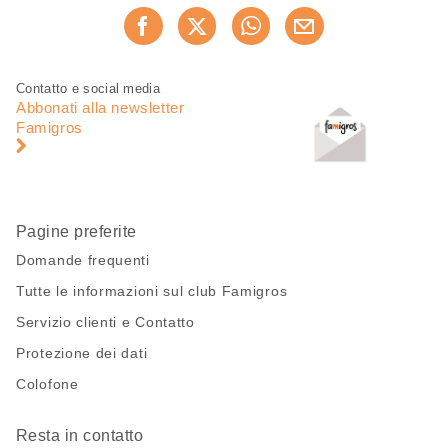
Condividi
Consiglia ora
questa
pagina
Piè
Navigazione
Contatto e social media
di
piè
Abbonati alla newsletter
pagina
di
Famigros
pagina
Pagine preferite
Domande frequenti
Tutte le informazioni sul club Famigros
Servizio clienti e Contatto
Protezione dei dati
Colofone
Resta in contatto