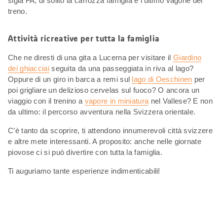
sigla FA, di solito la carrozza famiglia è l’ultimo vagone del
treno.
Attività ricreative per tutta la famiglia
Che ne diresti di una gita a Lucerna per visitare il
Giardino
dei ghiacciai
seguita da una passeggiata in riva al lago?
Oppure di un giro in barca a remi sul
lago di Oeschinen
per
poi grigliare un delizioso cervelas sul fuoco? O ancora un
viaggio con il trenino a
vapore in miniatura
nel Vallese? E non
da ultimo: il percorso avventura nella Svizzera orientale.
C’è tanto da scoprire, ti attendono innumerevoli città svizzere
e altre mete interessanti. A proposito: anche nelle giornate
piovose ci si può divertire con tutta la famiglia.
Ti auguriamo tante esperienze indimenticabili!