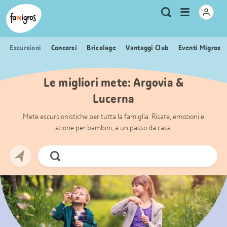
Navigazione
Header
Pagina iniziale Famigros.ch
Logo
Metanavigazione
Apri
Ricerca
segnalibri
menu
Escursioni
Concorsi
Bricolage
Vantaggi Club
Eventi Migros
Le migliori mete: Argovia &
Lucerna
Mete escursionistiche per tutta la famiglia. Risate, emozioni e
azione per bambini, a un passo da casa.
Cerca
ora