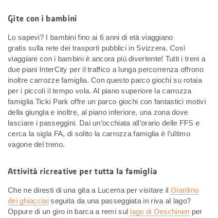
Gite con i bambini
Lo sapevi? I bambini fino ai 6 anni di età viaggiano
gratis sulla rete dei trasporti pubblici in Svizzera. Così
viaggiare con i bambini è ancora più divertente! Tutti i treni a
due piani InterCity per il traffico a lunga percorrenza offrono
inoltre carrozze famiglia. Con questo parco giochi su rotaia
per i piccoli il tempo vola. Al piano superiore la carrozza
famiglia Ticki Park offre un parco giochi con fantastici motivi
della giungla e inoltre, al piano inferiore, una zona dove
lasciare i passeggini. Dai un’occhiata all’orario delle FFS e
cerca la sigla FA, di solito la carrozza famiglia è l’ultimo
vagone del treno.
Attività ricreative per tutta la famiglia
Che ne diresti di una gita a Lucerna per visitare il
Giardino
dei ghiacciai
seguita da una passeggiata in riva al lago?
Oppure di un giro in barca a remi sul
lago di Oeschinen
per