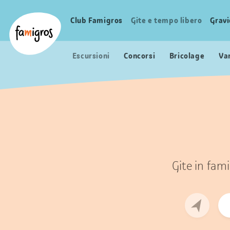
Navigazione
Header
Pagina iniziale Famigros.ch
segnalibri
Logo
Club Famigros
Gite e tempo libero
Grav
Navigazione
principale
Escursioni
Concorsi
Bricolage
Va
Gite in fami