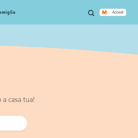
Metanavigazione
Ricerca
famiglia
Accedi
o a casa tua!