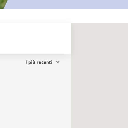
Ordina
i
risultati