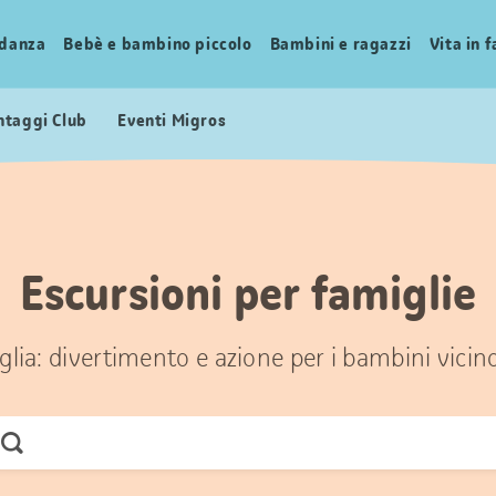
idanza
Bebè e bambino piccolo
Bambini e ragazzi
Vita in 
ntaggi Club
Eventi Migros
Escursioni per famiglie
glia: divertimento e azione per i bambini vicin
Cerca
ora