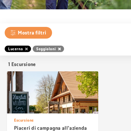
Mostra filtri
Lucerna
Seggioloni
1
Escursione
Escursione
Piaceri di campagna all'azienda