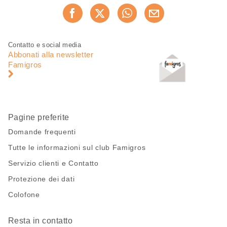
Condividi
Consiglia ora
questa
pagina
Piè
Navigazione
Contatto e social media
di
piè
Abbonati alla newsletter
pagina
di
Famigros
pagina
Pagine preferite
Domande frequenti
Tutte le informazioni sul club Famigros
Servizio clienti e Contatto
Protezione dei dati
Colofone
Resta in contatto