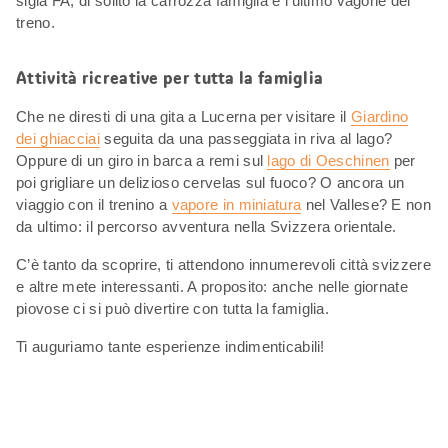
sigla FA, di solito la carrozza famiglia è l’ultimo vagone del
treno.
Attività ricreative per tutta la famiglia
Che ne diresti di una gita a Lucerna per visitare il
Giardino
dei ghiacciai
seguita da una passeggiata in riva al lago?
Oppure di un giro in barca a remi sul
lago di Oeschinen
per
poi grigliare un delizioso cervelas sul fuoco? O ancora un
viaggio con il trenino a
vapore in miniatura
nel Vallese? E non
da ultimo: il percorso avventura nella Svizzera orientale.
C’è tanto da scoprire, ti attendono innumerevoli città svizzere
e altre mete interessanti. A proposito: anche nelle giornate
piovose ci si può divertire con tutta la famiglia.
Ti auguriamo tante esperienze indimenticabili!