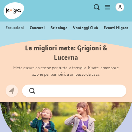
Navigazione
Header
Pagina iniziale Famigros.ch
Logo
Metanavigazione
Apri
Ricerca
segnalibri
menu
Escursioni
Concorsi
Bricolage
Vantaggi Club
Eventi Migros
Le migliori mete: Grigioni &
Lucerna
Mete escursionistiche per tutta la famiglia. Risate, emozioni e
azione per bambini, a un passo da casa.
Cerca
ora