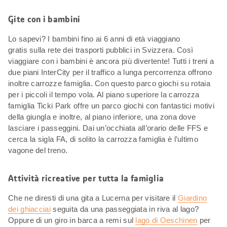
Gite con i bambini
Lo sapevi? I bambini fino ai 6 anni di età viaggiano
gratis sulla rete dei trasporti pubblici in Svizzera. Così
viaggiare con i bambini è ancora più divertente! Tutti i treni a
due piani InterCity per il traffico a lunga percorrenza offrono
inoltre carrozze famiglia. Con questo parco giochi su rotaia
per i piccoli il tempo vola. Al piano superiore la carrozza
famiglia Ticki Park offre un parco giochi con fantastici motivi
della giungla e inoltre, al piano inferiore, una zona dove
lasciare i passeggini. Dai un’occhiata all’orario delle FFS e
cerca la sigla FA, di solito la carrozza famiglia è l’ultimo
vagone del treno.
Attività ricreative per tutta la famiglia
Che ne diresti di una gita a Lucerna per visitare il
Giardino
dei ghiacciai
seguita da una passeggiata in riva al lago?
Oppure di un giro in barca a remi sul
lago di Oeschinen
per