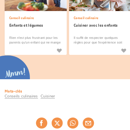
Conseil culinaire
Conseil culinaire
Enfants et légumes
Cuisiner avec les enfants
Rien n’est plus frustrant pour les
Il suffit de respecter quelques
parents qu’un enfant qui ne mange
règles pour que l’expérience soit
pas. Or, une aversion innée pour
plaisante pour tous.
les aliments «sains» semble
répandue chez nos chères têtes
blondes.
Mmm!
Informations
Mots-clés
utiles
Conseils culinaires
Cuisiner
Partager
Recommander maintenan
cette