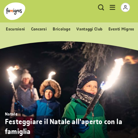
Navigazione
Header
Pagina iniziale Famigros.ch
Logo
Metanavigazione
Apri
Ricerca
segnalibri
menu
Escursioni
Concorsi
Bricolage
Vantaggi Club
Eventi Migros
Natale
Festeggiare il Natale all'aperto con la
famiglia