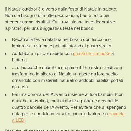
Il Natale outdoor è diverso dalla festa di Natale in salotto.
Non c'è bisogno di molte decorazioni, basta poco per
ottenere grandi risultati. Qui trovi alcune idee decorative
ispiratrici per una suggestiva festa nel bosco:
Recati alla festa natalizia nel bosco con fiaccole o
lanterne e sistemale poi tutt'intorno al posto scelto.
Addobba un piccolo abete con
ghirlande luminose
a
batteria...
... o lascia che i bambini sfoghino il loro estro creativo e
trasformino in albero di Natale un abete da loro scelto
ornandolo con materiali naturali o addobbi natalizi portati
da casa.
Fai una corona dell'Avvento insieme ai tuoi bambini (con
qualche sassolino, rami di abete e pigne) e accendi le
quattro candele dell'Avvento. Per evitare che si spengano
opta per le candele in vasetto, piccole lanterne o
candele
a LED
.