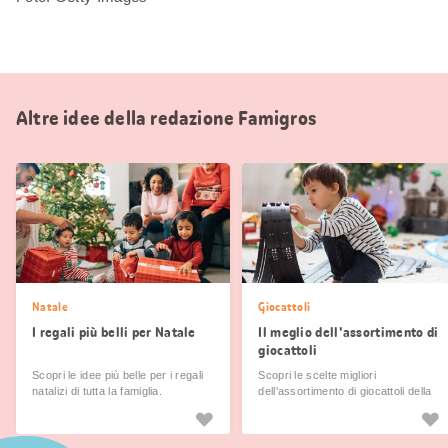
Altre idee della redazione Famigros
Natale
Giocattoli
I regali più belli per Natale
Il meglio dell'assortimento di
giocattoli
Scopri le idee più belle per i regali
Scopri le scelte migliori
natalizi di tutta la famiglia.
dell'assortimento di giocattoli della
Migros.