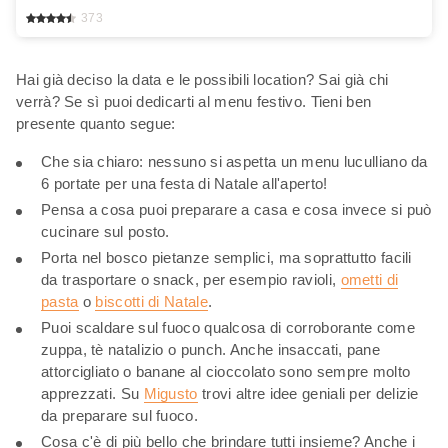
373
Hai già deciso la data e le possibili location? Sai già chi
verrà? Se sì puoi dedicarti al menu festivo. Tieni ben
presente quanto segue:
Che sia chiaro: nessuno si aspetta un menu luculliano da
6 portate per una festa di Natale all'aperto!
Pensa a cosa puoi preparare a casa e cosa invece si può
cucinare sul posto.
Porta nel bosco pietanze semplici, ma soprattutto facili
da trasportare o snack, per esempio ravioli,
ometti di
pasta
o
biscotti di Natale
.
Puoi scaldare sul fuoco qualcosa di corroborante come
zuppa, tè natalizio o punch. Anche insaccati, pane
attorcigliato o banane al cioccolato sono sempre molto
apprezzati. Su
Migusto
trovi altre idee geniali per delizie
da preparare sul fuoco.
Cosa c'è di più bello che brindare tutti insieme? Anche i