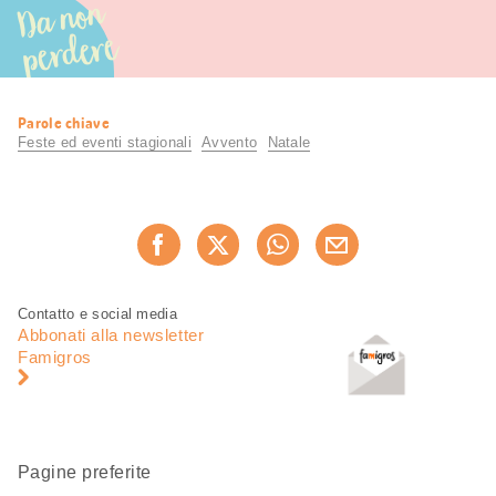
Da non
perdere
Informazioni
Parole chiave
utili
Feste ed eventi stagionali
Avvento
Natale
Condividi
Consiglia ora
questa
pagina
Piè
Navigazione
Contatto e social media
di
piè
Abbonati alla newsletter
pagina
di
Famigros
pagina
Pagine preferite