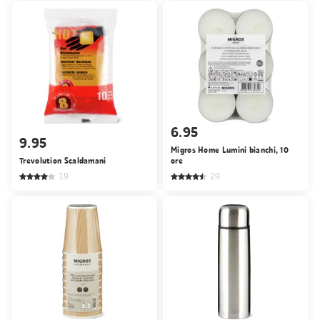
6.95
9.95
Migros Home Lumini bianchi, 10
Trevolution Scaldamani
ore
19
29