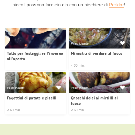
piccoli possono fare cin cin con un bicchiere di
Perldor
!
Principiante
Tutto per festeggiare l'inverno
Minestra di verdure al fuoco
all'aperto
< 30 min.
Principiante
Principiante
Fagottini di patate e piselli
Gnocchi dolci ai mirtilli al
fuoco
< 60 min.
< 60 min.