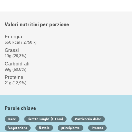
Valori nutritivi per porzione
Energia
660 kcal / 2750 kj
Grassi
19g (26,3%)
Carboidrati
99g (60,8%)
Proteine
21g (12,9%)
Parole chiave
Pane
ricette lunghe (> 1 ora)
Pasticceria dolce
Vegetariano
Natale
principiante
Inverno