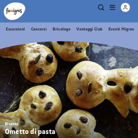
Navigazione
Header
Pagina iniziale Famigros.ch
Logo
Metanavigazione
Apri
Ricerca
segnalibri
menu
Escursioni
Concorsi
Bricolage
Vantaggi Club
Eventi Migros
Ricetta
Ometto di pasta