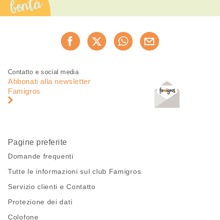
bontà
Condividi
Consiglia ora
questa
pagina
Piè
Navigazione
Contatto e social media
di
piè
Abbonati alla newsletter
pagina
di
Famigros
pagina
Pagine preferite
Domande frequenti
Tutte le informazioni sul club Famigros
Servizio clienti e Contatto
Protezione dei dati
Colofone