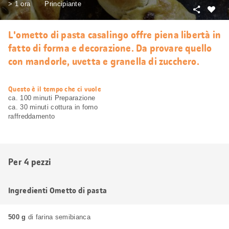
> 1 ora
Principiante
Condivid
Mi
piace
L'ometto di pasta casalingo offre piena libertà in
fatto di forma e decorazione. Da provare quello
con mandorle, uvetta e granella di zucchero.
web.recipe.accessibilityTitle
Questo è il tempo che ci vuole
ca. 100 minuti Preparazione
ca. 30 minuti cottura in forno
raffreddamento
Per 4 pezzi
Ingredienti Ometto di pasta
500 g
di farina semibianca