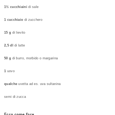
1½ cucchiaini
di sale
1 cucchiaio
di zucchero
15 g
di lievito
2,5 dl
di latte
50 g
di burro, morbido o margarina
1
uovo
qualche
uvetta ad es. uva sultanina
semi di zucca
Ecco come fare