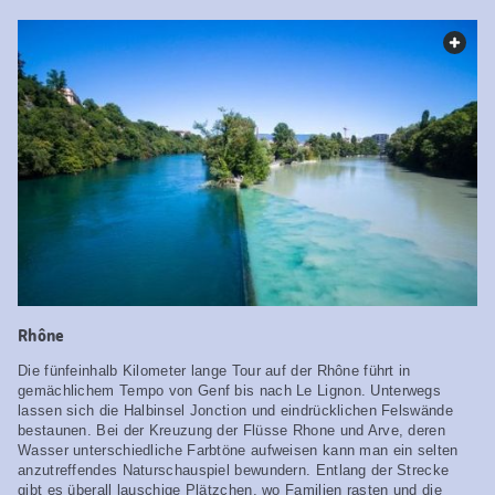
web.
Rhône
Die fünfeinhalb Kilometer lange Tour auf der Rhône führt in
gemächlichem Tempo von Genf bis nach Le Lignon. Unterwegs
lassen sich die Halbinsel Jonction und eindrücklichen Felswände
bestaunen. Bei der Kreuzung der Flüsse Rhone und Arve, deren
Wasser unterschiedliche Farbtöne aufweisen kann man ein selten
anzutreffendes Naturschauspiel bewundern. Entlang der Strecke
gibt es überall lauschige Plätzchen, wo Familien rasten und die