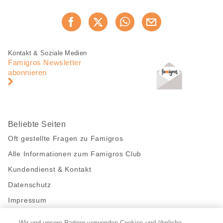
Diese
Jetzt weiterempfehlen
Seite
teilen
Fusszeile
Fusszeile
Kontakt & Soziale Medien
Navigation
Famigros Newsletter
abonnieren
Beliebte Seiten
Oft gestellte Fragen zu Famigros
Alle Informationen zum Famigros Club
Kundendienst & Kontakt
Datenschutz
Impressum
Wir und unsere Partner verwenden Cookies und ähnliche