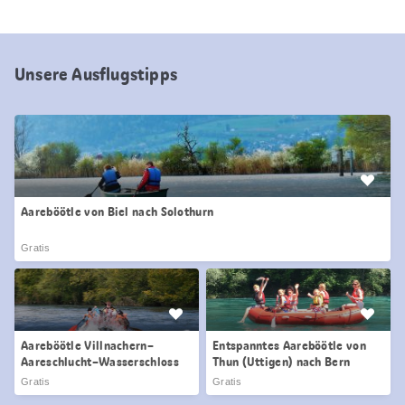
Unsere Ausflugstipps
Aareböötle von Biel nach Solothurn
Gratis
Aareböötle Villnachern–
Entspanntes Aareböötle von
Aareschlucht–Wasserschloss
Thun (Uttigen) nach Bern
Gratis
Gratis