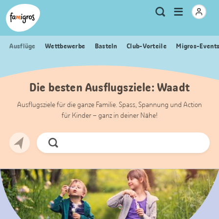
Sprungmarken
Header
Home Famigros.ch
Logo
Meta
Menu
Suche
Navigation
Navigation
öffnen
Ausflüge
Wettbewerbe
Basteln
Club-Vorteile
Migros-Event
Die besten Ausflugsziele: Waadt
Ausflugsziele für die ganze Familie. Spass, Spannung und Action
für Kinder – ganz in deiner Nähe!
Jetzt
Suchen