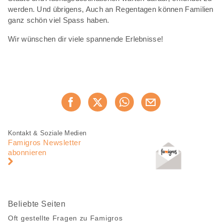
werden. Und übrigens, Auch an Regentagen können Familien
ganz schön viel Spass haben.
Wir wünschen dir viele spannende Erlebnisse!
Diese
Jetzt weiterempfehlen
Seite
teilen
Fusszeile
Fusszeile
Kontakt & Soziale Medien
Navigation
Famigros Newsletter
abonnieren
Beliebte Seiten
Oft gestellte Fragen zu Famigros