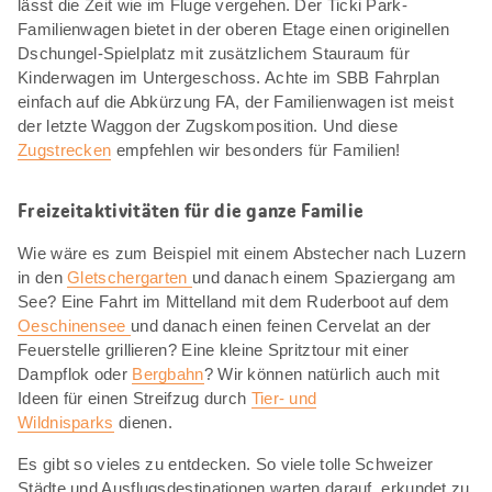
lässt die Zeit wie im Fluge vergehen. Der Ticki Park-
Familienwagen bietet in der oberen Etage einen originellen
Dschungel-Spielplatz mit zusätzlichem Stauraum für
Kinderwagen im Untergeschoss. Achte im SBB Fahrplan
einfach auf die Abkürzung FA, der Familienwagen ist meist
der letzte Waggon der Zugskomposition. Und diese
Zugstrecken
empfehlen wir besonders für Familien!
Freizeitaktivitäten für die ganze Familie
Wie wäre es zum Beispiel mit einem Abstecher nach Luzern
in den
Gletschergarten
und danach einem Spaziergang am
See? Eine Fahrt im Mittelland mit dem Ruderboot auf dem
Oeschinensee
und danach einen feinen Cervelat an der
Feuerstelle grillieren? Eine kleine Spritztour mit einer
Dampflok oder
Bergbahn
? Wir können natürlich auch mit
Ideen für einen Streifzug durch
Tier- und
Wildnisparks
dienen.
Es gibt so vieles zu entdecken. So viele tolle Schweizer
Städte und Ausflugsdestinationen warten darauf, erkundet zu