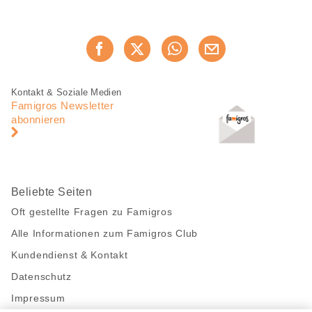
Diese
Jetzt weiterempfehlen
Seite
teilen
Fusszeile
Fusszeile
Kontakt & Soziale Medien
Navigation
Famigros Newsletter
abonnieren
Beliebte Seiten
Oft gestellte Fragen zu Famigros
Alle Informationen zum Famigros Club
Kundendienst & Kontakt
Datenschutz
Impressum