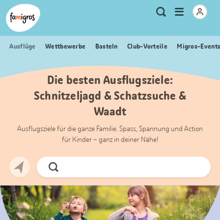
Sprungmarken
Header
Home Famigros.ch
Logo
Meta
Menu
Suche
Navigation
Navigation
öffnen
Ausflüge
Wettbewerbe
Basteln
Club-Vorteile
Migros-Event
Die besten Ausflugsziele:
Schnitzeljagd & Schatzsuche &
Waadt
Ausflugsziele für die ganze Familie. Spass, Spannung und Action
für Kinder – ganz in deiner Nähe!
Jetzt
Suchen