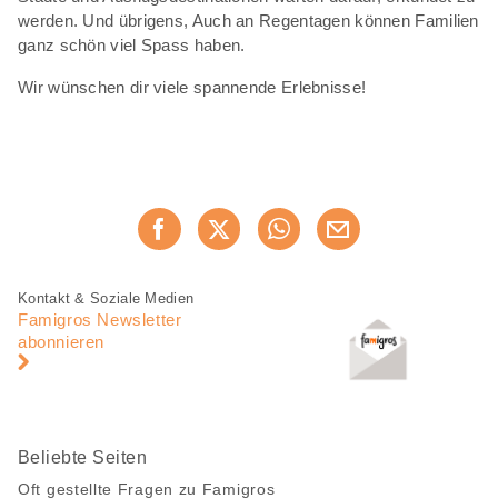
werden. Und übrigens, Auch an Regentagen können Familien
ganz schön viel Spass haben.
Wir wünschen dir viele spannende Erlebnisse!
Diese
Jetzt weiterempfehlen
Seite
teilen
Fusszeile
Fusszeile
Kontakt & Soziale Medien
Navigation
Famigros Newsletter
abonnieren
Beliebte Seiten
Oft gestellte Fragen zu Famigros