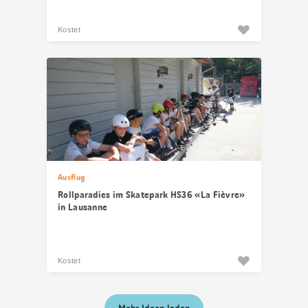
Kostet
Ausflug
Rollparadies im Skatepark HS36 «La Fièvre»
in Lausanne
Kostet