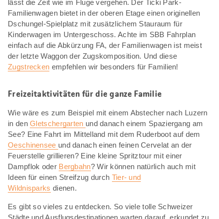
lässt die Zeit wie im Fluge vergehen. Der Ticki Park-
Familienwagen bietet in der oberen Etage einen originellen
Dschungel-Spielplatz mit zusätzlichem Stauraum für
Kinderwagen im Untergeschoss. Achte im SBB Fahrplan
einfach auf die Abkürzung FA, der Familienwagen ist meist
der letzte Waggon der Zugskomposition. Und diese
Zugstrecken
empfehlen wir besonders für Familien!
Freizeitaktivitäten für die ganze Familie
Wie wäre es zum Beispiel mit einem Abstecher nach Luzern
in den
Gletschergarten
und danach einem Spaziergang am
See? Eine Fahrt im Mittelland mit dem Ruderboot auf dem
Oeschinensee
und danach einen feinen Cervelat an der
Feuerstelle grillieren? Eine kleine Spritztour mit einer
Dampflok oder
Bergbahn
? Wir können natürlich auch mit
Ideen für einen Streifzug durch
Tier- und
Wildnisparks
dienen.
Es gibt so vieles zu entdecken. So viele tolle Schweizer
Städte und Ausflugsdestinationen warten darauf, erkundet zu