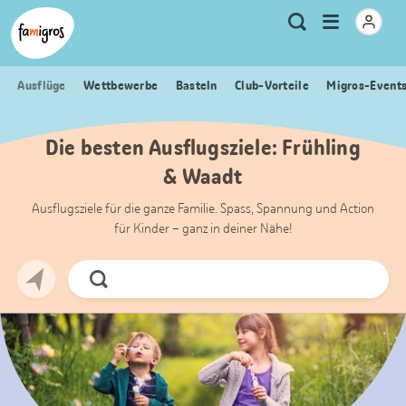
Sprungmarken
Header
Home Famigros.ch
Logo
Meta
Menu
Suche
Navigation
Navigation
öffnen
Ausflüge
Wettbewerbe
Basteln
Club-Vorteile
Migros-Event
Die besten Ausflugsziele: Frühling
& Waadt
Ausflugsziele für die ganze Familie. Spass, Spannung und Action
für Kinder – ganz in deiner Nähe!
Jetzt
Suchen