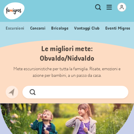
Navigazione
Header
Pagina iniziale Famigros.ch
Logo
Metanavigazione
Apri
Ricerca
segnalibri
menu
Escursioni
Concorsi
Bricolage
Vantaggi Club
Eventi Migros
Le migliori mete:
Obvaldo/Nidvaldo
Mete escursionistiche per tutta la famiglia. Risate, emozioni e
azione per bambini, a un passo da casa.
Cerca
ora