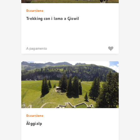
Escursione
Trekking con i lama a Giswil
A pagamento
Escursione
Älggialp