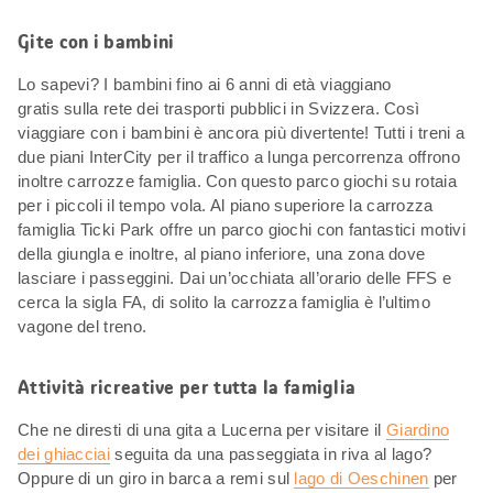
Gite con i bambini
Lo sapevi? I bambini fino ai 6 anni di età viaggiano
gratis sulla rete dei trasporti pubblici in Svizzera. Così
viaggiare con i bambini è ancora più divertente! Tutti i treni a
due piani InterCity per il traffico a lunga percorrenza offrono
inoltre carrozze famiglia. Con questo parco giochi su rotaia
per i piccoli il tempo vola. Al piano superiore la carrozza
famiglia Ticki Park offre un parco giochi con fantastici motivi
della giungla e inoltre, al piano inferiore, una zona dove
lasciare i passeggini. Dai un’occhiata all’orario delle FFS e
cerca la sigla FA, di solito la carrozza famiglia è l’ultimo
vagone del treno.
Attività ricreative per tutta la famiglia
Che ne diresti di una gita a Lucerna per visitare il
Giardino
dei ghiacciai
seguita da una passeggiata in riva al lago?
Oppure di un giro in barca a remi sul
lago di Oeschinen
per