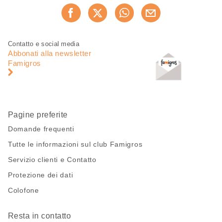
Condividi
Consiglia ora
questa
pagina
Piè
Navigazione
Contatto e social media
di
piè
Abbonati alla newsletter
pagina
di
Famigros
pagina
Pagine preferite
Domande frequenti
Tutte le informazioni sul club Famigros
Servizio clienti e Contatto
Protezione dei dati
Colofone
Resta in contatto