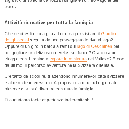
sigla FA, di solito la carrozza famiglia è l’ultimo vagone del
treno.
Attività ricreative per tutta la famiglia
Che ne diresti di una gita a Lucerna per visitare il
Giardino
dei ghiacciai
seguita da una passeggiata in riva al lago?
Oppure di un giro in barca a remi sul
lago di Oeschinen
per
poi grigliare un delizioso cervelas sul fuoco? O ancora un
viaggio con il trenino a
vapore in miniatura
nel Vallese? E non
da ultimo: il percorso avventura nella Svizzera orientale.
C’è tanto da scoprire, ti attendono innumerevoli città svizzere
e altre mete interessanti. A proposito: anche nelle giornate
piovose ci si può divertire con tutta la famiglia.
Ti auguriamo tante esperienze indimenticabili!