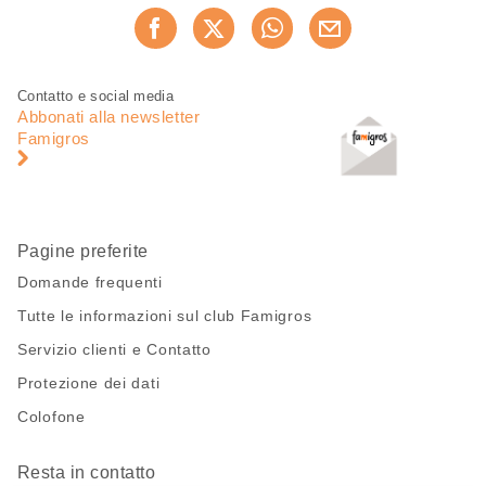
Condividi
Consiglia ora
questa
pagina
Piè
Navigazione
Contatto e social media
di
piè
Abbonati alla newsletter
pagina
di
Famigros
pagina
Pagine preferite
Domande frequenti
Tutte le informazioni sul club Famigros
Servizio clienti e Contatto
Protezione dei dati
Colofone
Resta in contatto