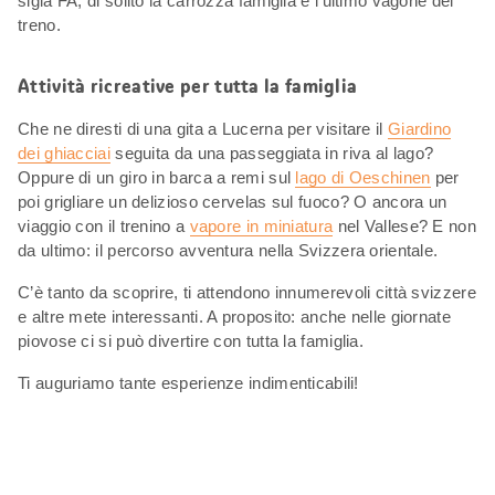
sigla FA, di solito la carrozza famiglia è l’ultimo vagone del
treno.
Attività ricreative per tutta la famiglia
Che ne diresti di una gita a Lucerna per visitare il
Giardino
dei ghiacciai
seguita da una passeggiata in riva al lago?
Oppure di un giro in barca a remi sul
lago di Oeschinen
per
poi grigliare un delizioso cervelas sul fuoco? O ancora un
viaggio con il trenino a
vapore in miniatura
nel Vallese? E non
da ultimo: il percorso avventura nella Svizzera orientale.
C’è tanto da scoprire, ti attendono innumerevoli città svizzere
e altre mete interessanti. A proposito: anche nelle giornate
piovose ci si può divertire con tutta la famiglia.
Ti auguriamo tante esperienze indimenticabili!