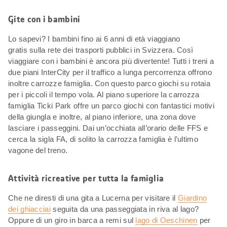
Gite con i bambini
Lo sapevi? I bambini fino ai 6 anni di età viaggiano
gratis sulla rete dei trasporti pubblici in Svizzera. Così
viaggiare con i bambini è ancora più divertente! Tutti i treni a
due piani InterCity per il traffico a lunga percorrenza offrono
inoltre carrozze famiglia. Con questo parco giochi su rotaia
per i piccoli il tempo vola. Al piano superiore la carrozza
famiglia Ticki Park offre un parco giochi con fantastici motivi
della giungla e inoltre, al piano inferiore, una zona dove
lasciare i passeggini. Dai un’occhiata all’orario delle FFS e
cerca la sigla FA, di solito la carrozza famiglia è l’ultimo
vagone del treno.
Attività ricreative per tutta la famiglia
Che ne diresti di una gita a Lucerna per visitare il
Giardino
dei ghiacciai
seguita da una passeggiata in riva al lago?
Oppure di un giro in barca a remi sul
lago di Oeschinen
per