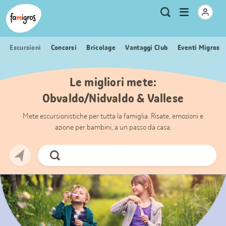
Navigazione
Header
Pagina iniziale Famigros.ch
Logo
Metanavigazione
Apri
Ricerca
segnalibri
menu
Escursioni
Concorsi
Bricolage
Vantaggi Club
Eventi Migros
Le migliori mete:
Obvaldo/Nidvaldo & Vallese
Mete escursionistiche per tutta la famiglia. Risate, emozioni e
azione per bambini, a un passo da casa.
Cerca
ora