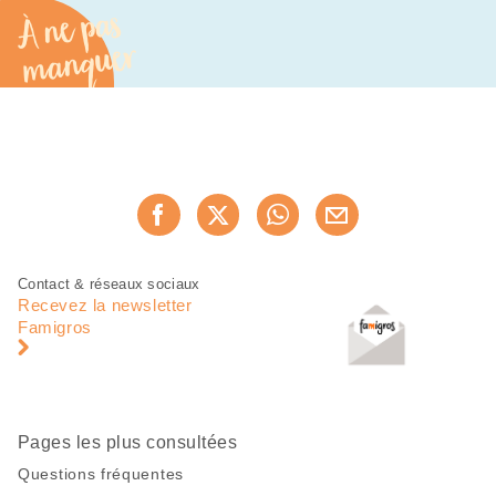
À ne pas
manquer
Partager
Recommander maintenan
cette
page
Pied
Navigation
Contact & réseaux sociaux
de
en
Recevez la newsletter
page
pied
Famigros
de
page
Pages les plus consultées
Questions fréquentes