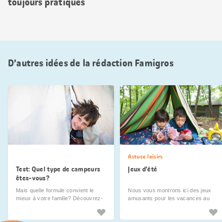
toujours pratiques
D’autres idées de la rédaction Famigros
Astuce loisirs
Test: Quel type de campeurs
Jeux d’été
êtes-vous?
Mais quelle formule convient le
Nous vous montrons ici des jeux
mieux à votre famille? Découvrez-
amusants pour les vacances au
le grâce à notre test!
camping.