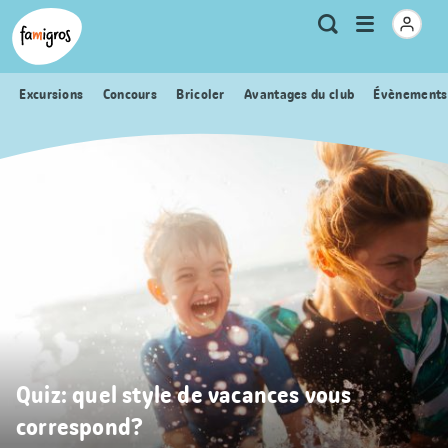
Signets
Header
Accueil Famigros.ch
Logo
Métanavigation
Ouvrir
Recherche
de
le
navigation
menu
Excursions
Concours
Bricoler
Avantages du club
Évènements
Quiz: quel style de vacances vous
correspond?