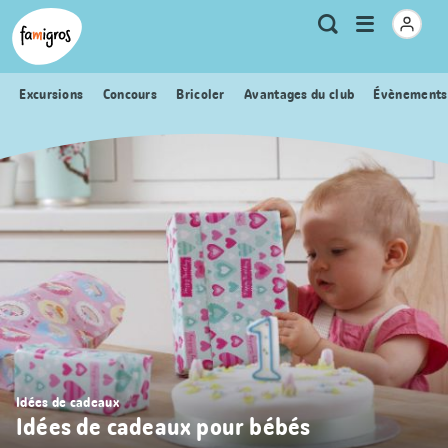
Signets
Header
Accueil Famigros.ch
Logo
Métanavigation
Ouvrir
Recherche
de
le
navigation
menu
Excursions
Concours
Bricoler
Avantages du club
Évènements
Idées de cadeaux
Idées de cadeaux pour bébés