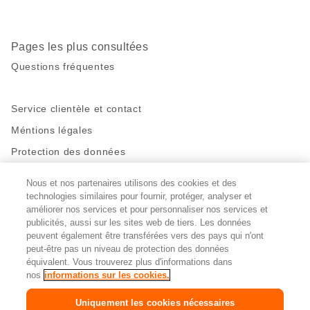
Pages les plus consultées
Questions fréquentes
Service clientèle et contact
Méntions légales
Protection des données
Nous et nos partenaires utilisons des cookies et des
Restez en contact!
technologies similaires pour fournir, protéger, analyser et
Facebook
http://twitter.com/migros
https://www.youtube.com/user/Migr
Pinterest
Instagram
améliorer nos services et pour personnaliser nos services et
publicités, aussi sur les sites web de tiers. Les données
peuvent également être transférées vers des pays qui n'ont
peut-être pas un niveau de protection des données
Paramètres des cookies
équivalent. Vous trouverez plus d'informations dans
nos
informations sur les cookies.
DE
FR
IT
Uniquement les cookies nécessaires