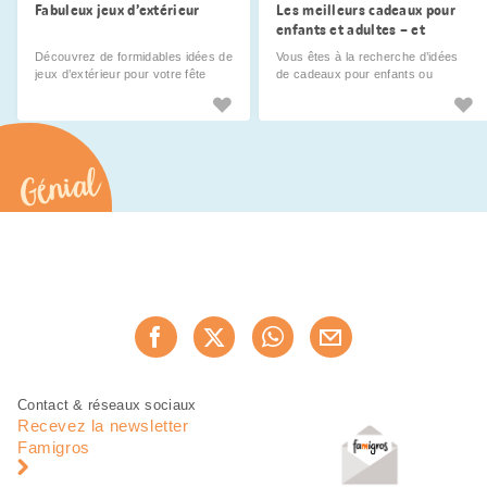
Fabuleux jeux d’extérieur
Les meilleurs cadeaux pour
enfants et adultes – et
comment les trouver
Découvrez de formidables idées de
Vous êtes à la recherche d’idées
jeux d’extérieur pour votre fête
de cadeaux pour enfants ou
d’anniversaire.
adultes? Nous vous aidons
volontiers à en trouver.
Génial
Partager
Recommander maintenan
cette
page
Pied
Navigation
Contact & réseaux sociaux
de
en
Recevez la newsletter
page
pied
Famigros
de
page