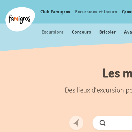
Signets
Header
Accueil Famigros.ch
de
Logo
Club Famigros
Excursions et loisirs
Gros
Navigation
navigation
principale
Excursions
Concours
Bricoler
Ava
Les m
Des lieux d’excursion po
Chercher