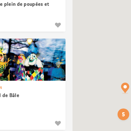
e plein de poupées et
en peluche
t
l de Bâle
5