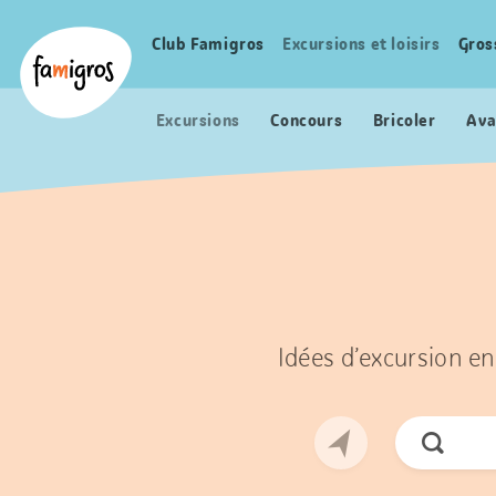
Signets
Header
Accueil Famigros.ch
de
Logo
Club Famigros
Excursions et loisirs
Gros
Navigation
navigation
principale
Excursions
Concours
Bricoler
Ava
Idées d’excursion en
Cherche