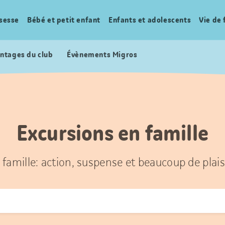
sesse
Bébé et petit enfant
Enfants et adolescents
Vie de 
ntages du club
Évènements Migros
Excursions en famille
 famille: action, suspense et beaucoup de plais
r