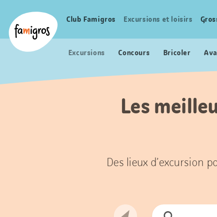
Signets
Header
Accueil Famigros.ch
de
Logo
Club Famigros
Excursions et loisirs
Gros
Navigation
navigation
principale
Excursions
Concours
Bricoler
Ava
Les meilleu
Des lieux d’excursion po