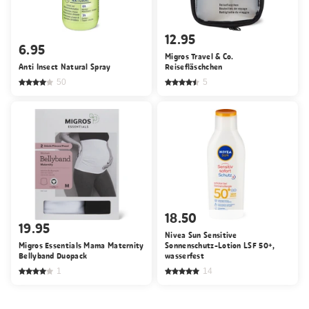
12.95
6.95
Migros Travel & Co.
Anti Insect Natural Spray
Reisefläschchen
50
5
18.50
19.95
Nivea Sun Sensitive
Migros Essentials Mama Maternity
Sonnenschutz-Lotion LSF 50+,
Bellyband Duopack
wasserfest
1
14