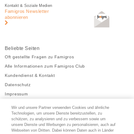
Fusszeile
Fusszeile
Kontakt & Soziale Medien
Navigation
Famigros Newsletter
abonnieren
Beliebte Seiten
Oft gestellte Fragen zu Famigros
Alle Informationen zum Famigros Club
Kundendienst & Kontakt
Datenschutz
Impressum
Wir und unsere Partner verwenden Cookies und ähnliche
Bleibe mit uns in Kontakt
Technologien, um unsere Dienste bereitzustellen, zu
Facebook
https://twitter.com/migros
https://www.youtube.com/user/Migr
Pinterest
Instagram
schützen, zu analysieren und zu verbessern sowie um
unsere Dienste und Werbungen zu personalisieren, auch auf
Webseiten von Dritten. Dabei können Daten auch in Länder