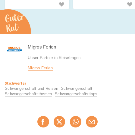
Destinationen? Erfahre mehr.
Guter
Rat
Migros Ferien
Unser Partner in Reisefragen:
Migros Ferien
Nützliche
Stichwörter
Informationen
Schwangerschaft und Reisen
Schwangerschaft
Schwangerschaftsthemen
Schwangerschaftstipps
Diese
Jetzt weiterempfehlen
Seite
teilen