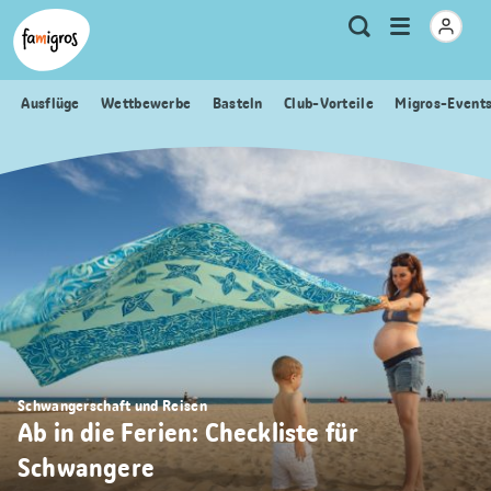
Sprungmarken
Header
Home Famigros.ch
Logo
Meta
Menu
Suche
Navigation
Navigation
öffnen
Ausflüge
Wettbewerbe
Basteln
Club-Vorteile
Migros-Event
Schwangerschaft und Reisen
Ab in die Ferien: Checkliste für
Schwangere