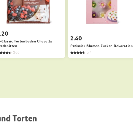
.20
2.40
-Classic Tortenboden Choco 2x
eschnitten
Patissier Blumen Zucker-Dekoration
366
57
nd Torten