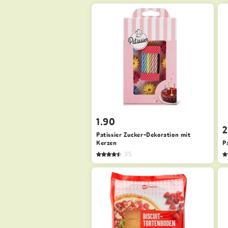
1.90
2
Patissier Zucker-Dekoration mit
Kerzen
P
35