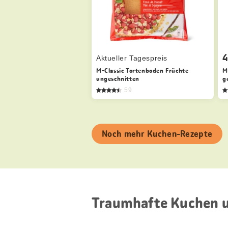
4
Aktueller Tagespreis
M-Classic Tortenboden Früchte
M
ungeschnitten
g
59
Noch mehr Kuchen-Rezepte
Traumhafte Kuchen u