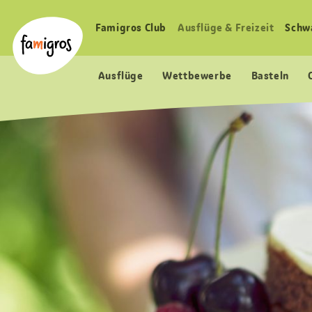
Sprungmarken
Header
Home Famigros.ch
Navigation
Logo
Famigros Club
Ausflüge & Freizeit
Schw
Haupt
Navigation
Ausflüge
Wettbewerbe
Basteln