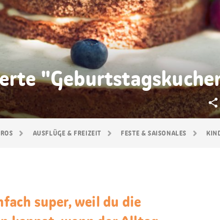
ierte "Geburtstagskuche
GROS
AUSFLÜGE & FREIZEIT
FESTE & SAISONALES
KIN
nfach super, weil du die