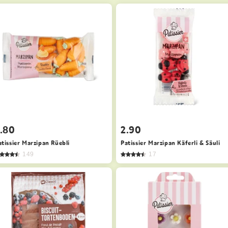
.80
2.90
atissier Marzipan Rüebli
Patissier Marzipan Käferli & Säuli
149
17