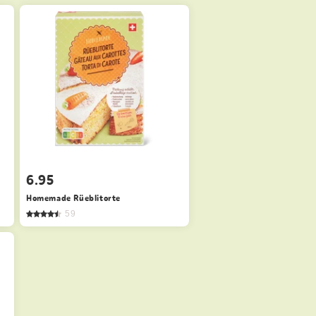
6.95
Homemade Rüeblitorte
59