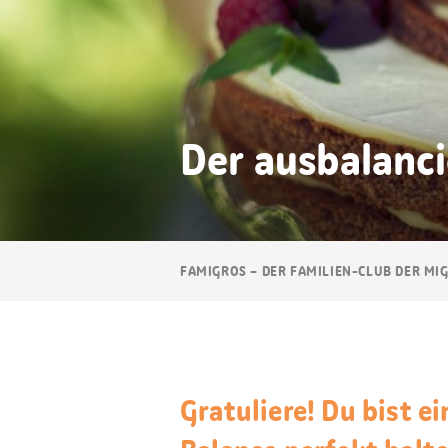
Der ausbalanc
Breadcrumb
FAMIGROS – DER FAMILIEN-CLUB DER MI
Navigation
Gratuliere! Du bist ei