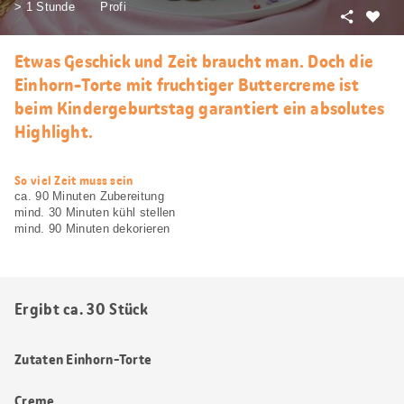
> 1 Stunde
Profi
Teilen
Als
Favori
Etwas Geschick und Zeit braucht man. Doch die
merke
Einhorn-Torte mit fruchtiger Buttercreme ist
beim Kindergeburtstag garantiert ein absolutes
Highlight.
web.recipe.accessibilityTitle
So viel Zeit muss sein
ca. 90 Minuten Zubereitung
mind. 30 Minuten kühl stellen
mind. 90 Minuten dekorieren
Ergibt ca. 30 Stück
Zutaten Einhorn-Torte
Creme