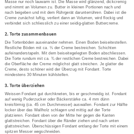
Masse nur noch lauwarm ist. Die Masse wird glänzend, dickcremig
und nimmt an Volumen zu. Butter in kleinen Portionen nach und
nach beigeben und mit dem Rührgerät darunterrühren. Dabei ist die
Creme zunächst luftig, verliert dann an Volumen, wird flockig und
verbindet sich schliesslich zu einer seidig-glatten Buttercreme.
2.
Torte zusammenbauen
Die Tortenböden auseinander nehmen. Einen Boden beiseitestellen.
Restliche Böden mit ca. ⅓ der Creme bestreichen. Schichten
aufeinanderstapeln. Mit dem beiseitegelegten Boden abschliessen.
Die Torte rundum mit ca. ¾ der restlichen Creme bestreichen. Dabei
die Oberfläche der Creme möglichst glatt streichen. Je glatter die
Creme, desto schöner wird der Überzug mit Fondant. Torte
mindestens 30 Minuten kühlstellen.
3.
Torte überziehen
Weissen Fondant gut durchkneten, bis er geschmeidig ist. Fondant
auf wenig Puderzucker oder Bäckerstärke ca. 4 mm dünn
kreisförmig (ca. 45 cm Durchmesser) auswallen. Fondant zur Hälfte
locker über das Wallholz schlagen und mittig auf der Torte
platzieren. Fondant oben von der Mitte her gegen die Kanten
glattstreichen. Fondant über die Ränder ziehen und nach unten
glattstreichen. Überschüssigen Fondant entlang der Torte mit einem
spitzen Messer wegschneiden.