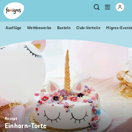
Sprungmarken
Header
Home Famigros.ch
Logo
Meta
Menu
Suche
Navigation
Navigation
öffnen
Ausflüge
Wettbewerbe
Basteln
Club-Vorteile
Migros-Event
Rezept
Einhorn-Torte