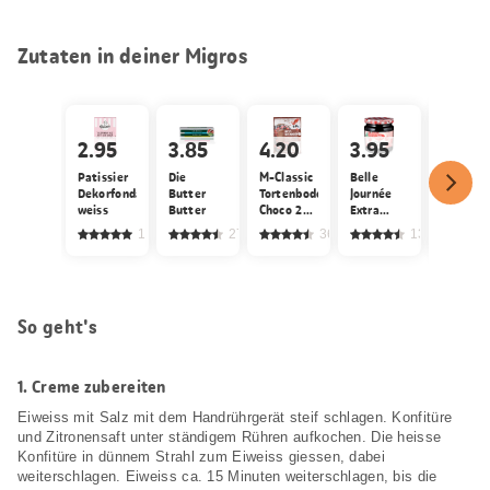
Zutaten in deiner Migros
2.95
3.85
4.20
3.95
1.05
Patissier
Die
M-Classic
Belle
Jura Sel
Dekorfondant
Butter
Tortenboden
Journée
Salz
weiss
Butter
Choco 2x
Extra
jodiert 
geschnitten
Gelée
fluoridie
1
2727
366
136
Himbeeren
So geht's
1.
Creme zubereiten
Eiweiss mit Salz mit dem Handrührgerät steif schlagen. Konfitüre
und Zitronensaft unter ständigem Rühren aufkochen. Die heisse
Konfitüre in dünnem Strahl zum Eiweiss giessen, dabei
weiterschlagen. Eiweiss ca. 15 Minuten weiterschlagen, bis die