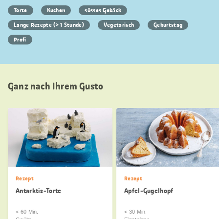
Torte
Kuchen
süsses Gebäck
Lange Rezepte (> 1 Stunde)
Vegetarisch
Geburtstag
Profi
Ganz nach Ihrem Gusto
Rezept
Rezept
Antarktis-Torte
Apfel-Gugelhopf
< 60 Min.
< 30 Min.