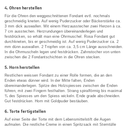
4.
Ohren herstellen
Für die Ohren den weggeschnittenen Fondant evtl. nochmals
geschmeidig kneten. Auf wenig Puderzucker oder Bäckerstärke ca.
3 mm dick auswallen. Mit einem Herzausstecher zwei Herzen à ca.
7 cm ausstechen. Herzrundungen übereinanderlegen und
festdrücken, so erhält man eine Ohrmuschel. Rosa Fondant gut
durchkneten, bis er geschmeidig ist. Auf wenig Puderzucker ca. 2
mm dünn auswallen. 2 Tropfen von ca. 3,5 cm Länge ausschneiden.
In die Ohrmuscheln legen und festdrücken. Zahnstocher von unten
zwischen die 2 Fondantschichten in die Ohren stecken.
5.
Horn herstellen
Restlichen weissen Fondant zu einer Rolle formen, die an den
Enden etwas dünner wird. In der Mitte falten, Enden
übereinanderlegen. Spitze des Holzspiesses zwischen die Enden
führen, mit zwei Fingern festhalten. Strang spiralförmig bis maximal
¾ des Spiesses um den Spiess wickeln. Ende grade abschneiden.
Gut festdrücken. Horn mit Goldpuder bestäuben.
6.
Torte fertigstellen
Auf einer Seite der Torte mit dem Lebensmittelstift die Augen
aufmalen. Die restliche Creme in einen Spritzsack mit Sterntülle