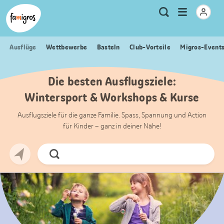
Sprungmarken
Header
Home Famigros.ch
Logo
Meta
Menu
Suche
Navigation
Navigation
öffnen
Ausflüge
Wettbewerbe
Basteln
Club-Vorteile
Migros-Event
Die besten Ausflugsziele:
Wintersport & Workshops & Kurse
Ausflugsziele für die ganze Familie. Spass, Spannung und Action
für Kinder – ganz in deiner Nähe!
Jetzt
Suchen