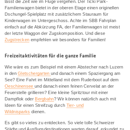
lässt die Zeit wie im Fluge vergehen. Der Ticki Park-
Familienwagen bietet in der oberen Etage einen originellen
Dschungel-Spielplatz mit zusätzlichem Stauraum für
Kinderwagen im Untergeschoss. Achte im SBB Fahrplan
einfach auf die Abkürzung FA, der Familienwagen ist meist
der letzte Waggon der Zugskomposition. Und diese
Zugstrecken
empfehlen wir besonders für Familien!
Freizeitaktivitäten für die ganze Familie
Wie wäre es zum Beispiel mit einem Abstecher nach Luzern
in den
Gletschergarten
und danach einem Spaziergang am
See? Eine Fahrt im Mittelland mit dem Ruderboot auf dem
Oeschinensee
und danach einen feinen Cervelat an der
Feuerstelle grillieren? Eine kleine Spritztour mit einer
Dampflok oder
Bergbahn
? Wir können natürlich auch mit
Ideen für einen Streifzug durch
Tier- und
Wildnisparks
dienen.
Es gibt so vieles zu entdecken. So viele tolle Schweizer
Städte und Ausflugsdestinationen warten darauf, erkundet zu