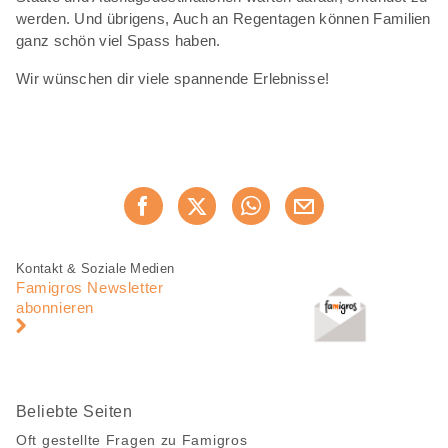
werden. Und übrigens, Auch an Regentagen können Familien
ganz schön viel Spass haben.
Wir wünschen dir viele spannende Erlebnisse!
Diese
Jetzt weiterempfehlen
Seite
teilen
Fusszeile
Fusszeile
Kontakt & Soziale Medien
Navigation
Famigros Newsletter
abonnieren
Beliebte Seiten
Oft gestellte Fragen zu Famigros