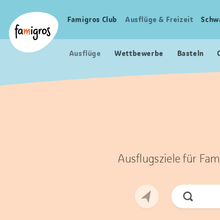
Sprungmarken
Header
Home Famigros.ch
Navigation
Logo
Famigros Club
Ausflüge & Freizeit
Schw
Haupt
Navigation
Ausflüge
Wettbewerbe
Basteln
Ausflugsziele für Fam
Jetzt
Suchen