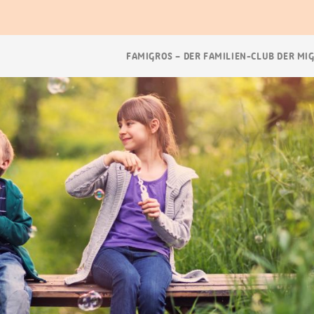
Breadcrumb
FAMIGROS – DER FAMILIEN-CLUB DER MI
Navigation