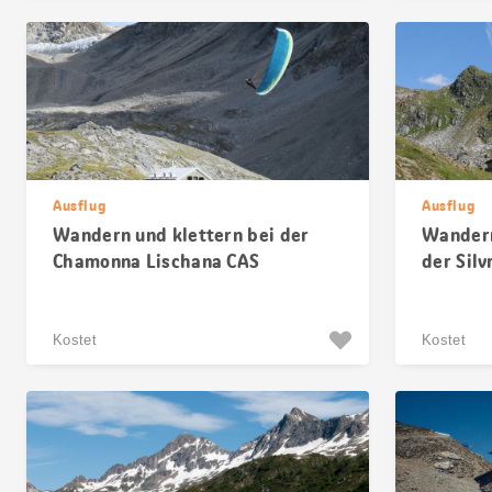
Ausflug
Ausflug
Wandern und klettern bei der
Wandern
Chamonna Lischana CAS
der Sil
Kostet
Kostet