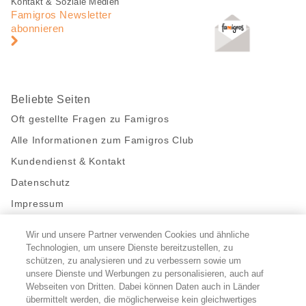
Fusszeile
Fusszeile
Kontakt & Soziale Medien
Navigation
Famigros Newsletter
abonnieren
Beliebte Seiten
Oft gestellte Fragen zu Famigros
Alle Informationen zum Famigros Club
Kundendienst & Kontakt
Datenschutz
Impressum
Wir und unsere Partner verwenden Cookies und ähnliche
Bleibe mit uns in Kontakt
Technologien, um unsere Dienste bereitzustellen, zu
Facebook
schützen, zu analysieren und zu verbessern sowie um
https://twitter.com/migros
https://www.youtube.com/user/Migr
Pinterest
Instagram
unsere Dienste und Werbungen zu personalisieren, auch auf
Webseiten von Dritten. Dabei können Daten auch in Länder
übermittelt werden, die möglicherweise kein gleichwertiges