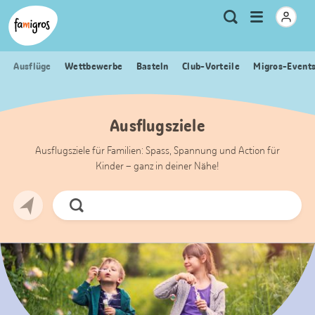
Sprungmarken
Header
Home Famigros.ch
Logo
Meta
Menu
Suche
Navigation
Navigation
öffnen
Ausflüge
Wettbewerbe
Basteln
Club-Vorteile
Migros-Event
Ausflugsziele
Ausflugsziele für Familien: Spass, Spannung und Action für
Kinder – ganz in deiner Nähe!
Jetzt
Suchen