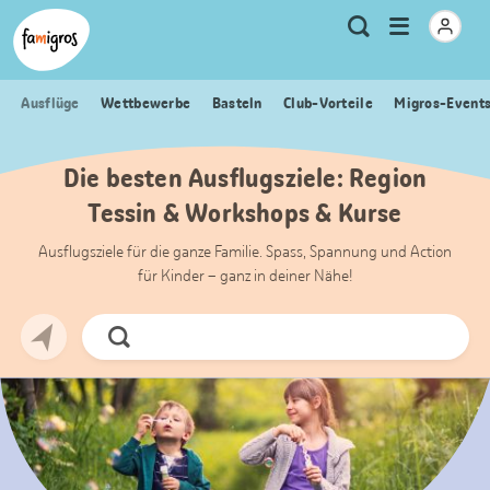
Sprungmarken
Header
Home Famigros.ch
Logo
Meta
Menu
Suche
Navigation
Navigation
öffnen
Ausflüge
Wettbewerbe
Basteln
Club-Vorteile
Migros-Event
Die besten Ausflugsziele: Region
Tessin & Workshops & Kurse
Ausflugsziele für die ganze Familie. Spass, Spannung und Action
für Kinder – ganz in deiner Nähe!
Jetzt
Suchen