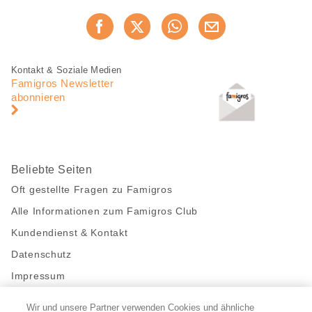
Diese
Jetzt weiterempfehlen
Seite
teilen
Fusszeile
Fusszeile
Kontakt & Soziale Medien
Navigation
Famigros Newsletter
abonnieren
Beliebte Seiten
Oft gestellte Fragen zu Famigros
Alle Informationen zum Famigros Club
Kundendienst & Kontakt
Datenschutz
Impressum
Wir und unsere Partner verwenden Cookies und ähnliche
Bleibe mit uns in Kontakt