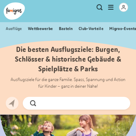
Sprungmarken
Header
Home Famigros.ch
Logo
Meta
Menu
Suche
Navigation
Navigation
öffnen
Ausflüge
Wettbewerbe
Basteln
Club-Vorteile
Migros-Event
Die besten Ausflugsziele: Burgen,
Schlösser & historische Gebäude &
Spielplätze & Parks
Ausflugsziele für die ganze Familie. Spass, Spannung und Action
für Kinder – ganz in deiner Nähe!
Jetzt
Suchen