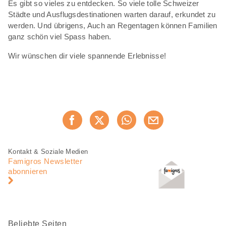
Es gibt so vieles zu entdecken. So viele tolle Schweizer
Städte und Ausflugsdestinationen warten darauf, erkundet zu
werden. Und übrigens, Auch an Regentagen können Familien
ganz schön viel Spass haben.
Wir wünschen dir viele spannende Erlebnisse!
Diese
Jetzt weiterempfehlen
Seite
teilen
Fusszeile
Fusszeile
Kontakt & Soziale Medien
Navigation
Famigros Newsletter
abonnieren
Beliebte Seiten