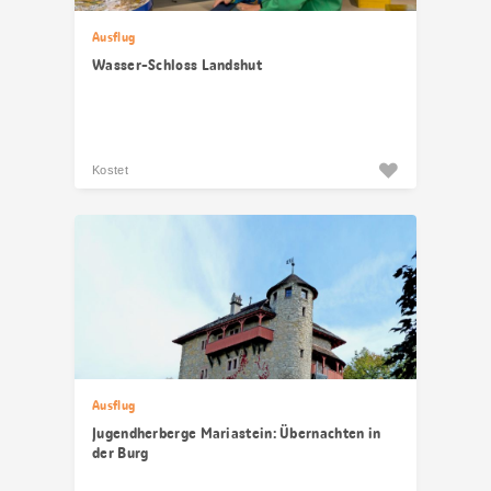
Ausflug
Wasser-Schloss Landshut
Kostet
Ausflug
Jugendherberge Mariastein: Übernachten in
der Burg