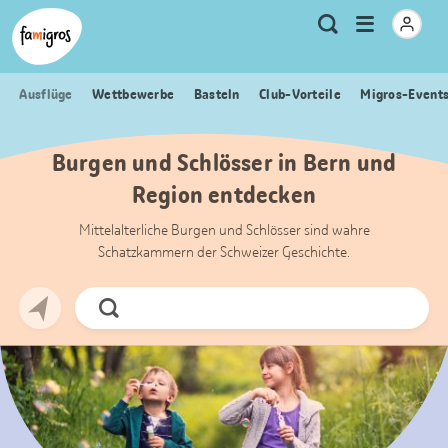
Sprungmarken
Header
Home Famigros.ch
Logo
Meta
Menu
Suche
Navigation
Navigation
öffnen
Ausflüge
Wettbewerbe
Basteln
Club-Vorteile
Migros-Event
Burgen und Schlösser in Bern und
Region entdecken
Mittelalterliche Burgen und Schlösser sind wahre
Schatzkammern der Schweizer Geschichte.
Jetzt
Suchen