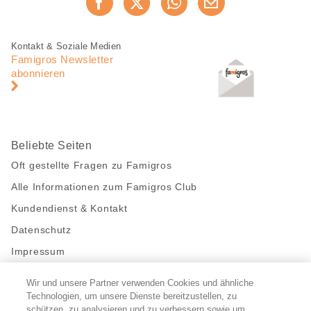
Jetzt weiterempfehlen
Seite
teilen
Fusszeile
Fusszeile
Kontakt & Soziale Medien
Navigation
Famigros Newsletter
abonnieren
Beliebte Seiten
Oft gestellte Fragen zu Famigros
Alle Informationen zum Famigros Club
Kundendienst & Kontakt
Datenschutz
Impressum
Wir und unsere Partner verwenden Cookies und ähnliche
Bleibe mit uns in Kontakt
Technologien, um unsere Dienste bereitzustellen, zu
schützen, zu analysieren und zu verbessern sowie um