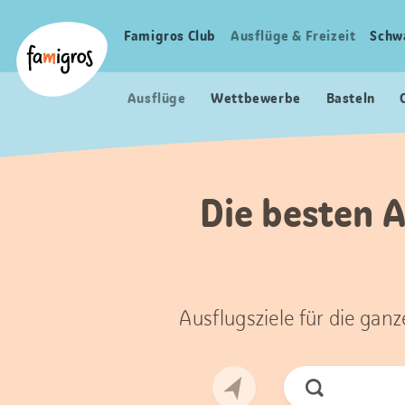
Sprungmarken
Header
Home Famigros.ch
Navigation
Logo
Famigros Club
Ausflüge & Freizeit
Schw
Haupt
Navigation
Ausflüge
Wettbewerbe
Basteln
Die besten A
Ausflugsziele für die gan
Jetzt