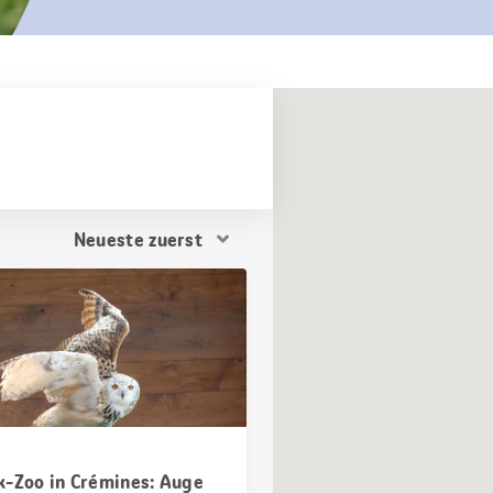
Resultat
Sortierung
k-Zoo in Crémines: Auge