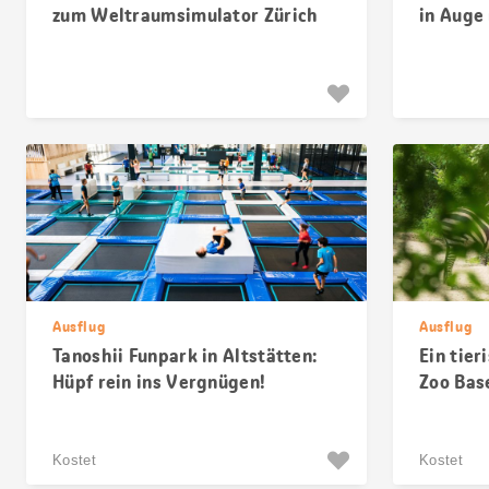
zum Weltraumsimulator Zürich
in Auge
Ausflug
Ausflug
Tanoshii Funpark in Altstätten:
Ein tier
Hüpf rein ins Vergnügen!
Zoo Bas
Kostet
Kostet