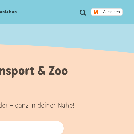
Meta
Suche
en­leben
Anmelden
Navigation
unsport & Zoo
der – ganz in deiner Nähe!