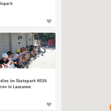
inpark
adies im Skatepark HS36
vre» in Lausanne