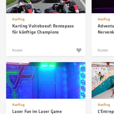
Ausflug
Ausflug
Karting Vuiteboeuf: Rennspass
Adventu
für künftige Champions
Nervenki
Kostet
Kostet
Ausflug
Ausflug
Laser Fun im Laser Game
L’Entrep