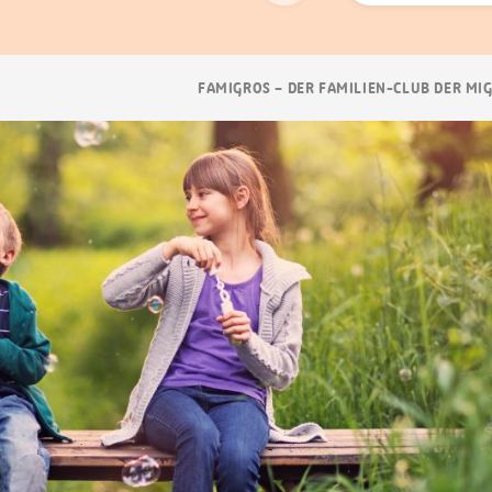
Suchen
Breadcrumb
FAMIGROS – DER FAMILIEN-CLUB DER MI
Navigation