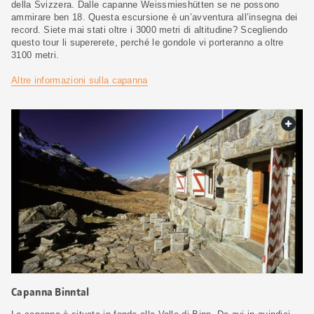
della Svizzera. Dalle capanne Weissmieshütten se ne possono
ammirare ben 18. Questa escursione è un’avventura all’insegna dei
record. Siete mai stati oltre i 3000 metri di altitudine? Scegliendo
questo tour li supererete, perché le gondole vi porteranno a oltre
3100 metri.
Altre informazioni sulla capanna
web.
Capanna Binntal