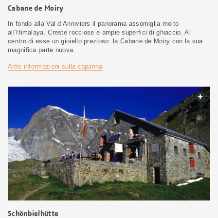
Cabane de Moiry
In fondo alla Val d’Anniviers il panorama assomiglia molto
all‘Himalaya. Creste rocciose e ampie superfici di ghiaccio. Al
centro di esse un gioiello prezioso: la Cabane de Moiry con la sua
magnifica parte nuova.
Altre informazioni sulla capanna
web.
Schönbielhütte