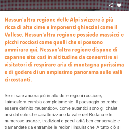
Condivid
Mi
piace
Nessun’altra regione delle Alpi svizzere è più
ricca di alte cime e imponenti ghiacciai come il
Vallese. Nessun’altra regione possiede massicci e
picchi rocciosi come quelli che si possono
ammirare qui. Nessun’altra regione dispone di
capanne site così in altitudine da consentire ai
visitatori di respirare aria di montagna purissima
e di godere di un ampissimo panorama sulle valli
circostanti.
Se si sale ancora più in alto delle regioni rocciose,
l’atmosfera cambia completamente. Il paesaggio potrebbe
essere definito «autentico», come autentici sono gli chalet
arsi dal sole che caratterizzano la valle del Rodano e le
numerose usanze, tradizioni e peculiarità ben conservate e
tramandate da entrambe le regioni linguistiche. A tutto ciò si