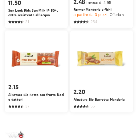
2.48
11.50
invece di 4.95
Farmer Mandorle e fichi
Sun Look Kids Sun Milk IP 50+,
extra resistente all'acqua
a partire da 3
pezzi,
Offerta valida solo dal 6.8 al 9.8.2026, fino a esaurimento dello stock.
21
254
2.15
2.20
Alnatura Bio Fetta con frutta Noci
e datteri
Alnatura Bio Barretta Mandorla
37
56