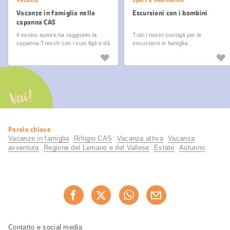
Vacanze
Sport e movimento
Vacanze in famiglia nella
Escursioni con i bambini
capanna CAS
Il nostro autore ha raggiunto la
Tutti i nostri consigli per le
capanna Tresch con i suoi figli e dà
escursioni in famiglia.
consigli per una salita senza stress
e rilassata nonché per altre
emozionanti escursioni CAS con i
bambini.
Vai!
Informazioni
Parole chiave
utili
Vacanze in famiglia
Rifugio CAS
Vacanza attiva
Vacanza
avventura
Regione del Lemano e del Vallese
Estate
Autunno
Condividi
Consiglia ora
questa
pagina
Piè
Navigazione
Contatto e social media