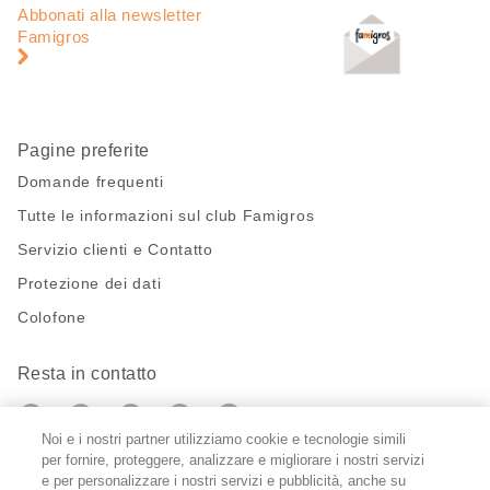
di
piè
Abbonati alla newsletter
pagina
di
Famigros
pagina
Pagine preferite
Domande frequenti
Tutte le informazioni sul club Famigros
Servizio clienti e Contatto
Protezione dei dati
Colofone
Resta in contatto
https://twitter.com/migros?
https://www.youtube.com/user/Migr
Pinterest
Instagram
utm_campaign=lead&utm_medium=referra
utm_campaign=lead&utm_medium=ref
Noi e i nostri partner utilizziamo cookie e tecnologie simili
per fornire, proteggere, analizzare e migliorare i nostri servizi
Impostazioni cookie
e per personalizzare i nostri servizi e pubblicità, anche su