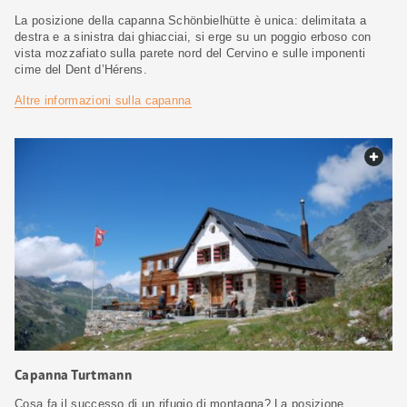
La posizione della capanna Schönbielhütte è unica: delimitata a
destra e a sinistra dai ghiacciai, si erge su un poggio erboso con
vista mozzafiato sulla parete nord del Cervino e sulle imponenti
cime del Dent d’Hérens.
Altre informazioni sulla capanna
web.
Capanna Turtmann
Cosa fa il successo di un rifugio di montagna? La posizione