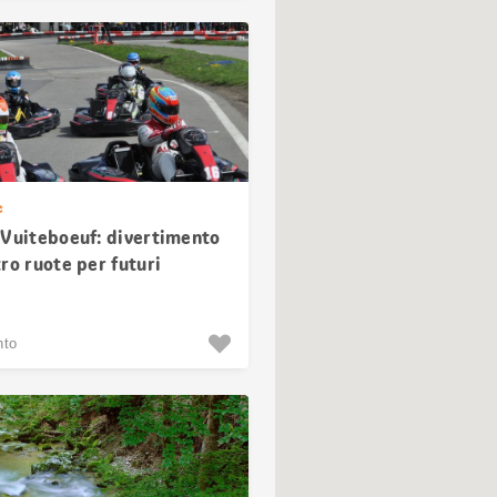
e
 Vuiteboeuf: divertimento
ro ruote per futuri
i
nto