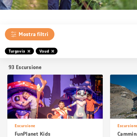
Mostra filtri
Turgovia
Vaud
93
Escursione
Escursione
Escursion
FunPlanet Kids
Cammina