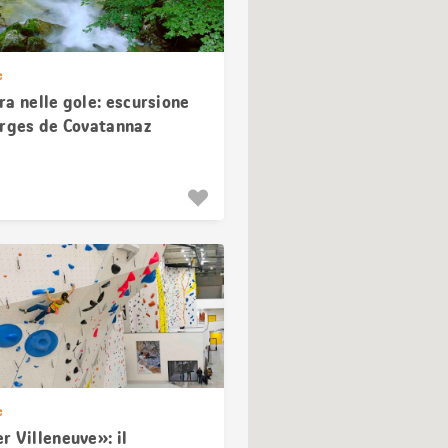
e
a nelle gole: escursione
orges de Covatannaz
e
 Villeneuve»: il