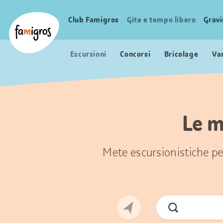
Navigazione
Header
Pagina iniziale Famigros.ch
segnalibri
Logo
Club Famigros
Gite e tempo libero
Grav
Navigazione
principale
Escursioni
Concorsi
Bricolage
Va
Le m
Mete escursionistiche per
Cerca