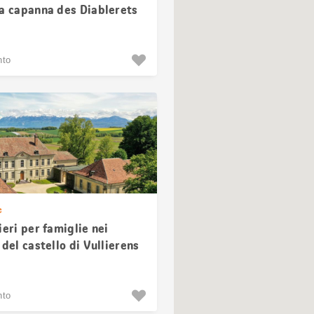
la capanna des Diablerets
nto
e
ieri per famiglie nei
 del castello di Vullierens
nto