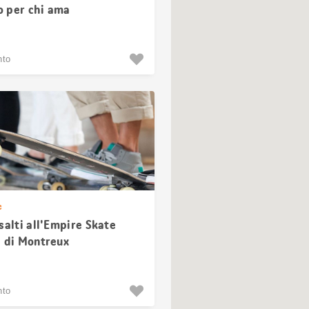
 per chi ama
picata
nto
e
salti all'Empire Skate
g di Montreux
nto