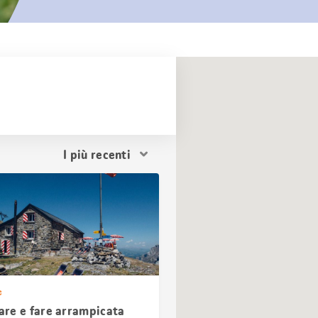
Ordina
i
risultati
e
re e fare arrampicata