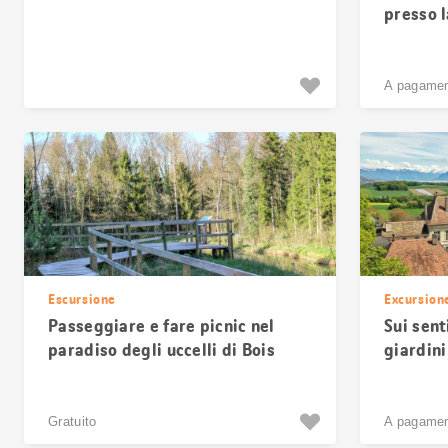
presso 
A pagame
Escursione
Excursion
Passeggiare e fare picnic nel
Sui sent
paradiso degli uccelli di Bois
giardini
Neuf
Gratuito
A pagame