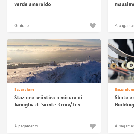
verde smeraldo
massimo
l'arram
Gratuito
A pagame
Escursione
Escursion
Stazione sciistica a misura di
Skate e 
famiglia di Sainte-Croix/Les
Buildin
Rasses
A pagamento
A pagame