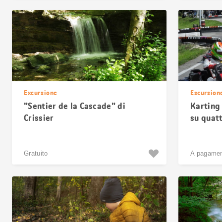
Excursione
Escursion
"Sentier de la Cascade" di
Karting
Crissier
su quatt
campion
Gratuito
A pagame