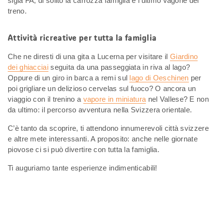
sigla FA, di solito la carrozza famiglia è l’ultimo vagone del
treno.
Attività ricreative per tutta la famiglia
Che ne diresti di una gita a Lucerna per visitare il
Giardino
dei ghiacciai
seguita da una passeggiata in riva al lago?
Oppure di un giro in barca a remi sul
lago di Oeschinen
per
poi grigliare un delizioso cervelas sul fuoco? O ancora un
viaggio con il trenino a
vapore in miniatura
nel Vallese? E non
da ultimo: il percorso avventura nella Svizzera orientale.
C’è tanto da scoprire, ti attendono innumerevoli città svizzere
e altre mete interessanti. A proposito: anche nelle giornate
piovose ci si può divertire con tutta la famiglia.
Ti auguriamo tante esperienze indimenticabili!