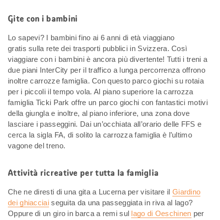
Gite con i bambini
Lo sapevi? I bambini fino ai 6 anni di età viaggiano
gratis sulla rete dei trasporti pubblici in Svizzera. Così
viaggiare con i bambini è ancora più divertente! Tutti i treni a
due piani InterCity per il traffico a lunga percorrenza offrono
inoltre carrozze famiglia. Con questo parco giochi su rotaia
per i piccoli il tempo vola. Al piano superiore la carrozza
famiglia Ticki Park offre un parco giochi con fantastici motivi
della giungla e inoltre, al piano inferiore, una zona dove
lasciare i passeggini. Dai un’occhiata all’orario delle FFS e
cerca la sigla FA, di solito la carrozza famiglia è l’ultimo
vagone del treno.
Attività ricreative per tutta la famiglia
Che ne diresti di una gita a Lucerna per visitare il
Giardino
dei ghiacciai
seguita da una passeggiata in riva al lago?
Oppure di un giro in barca a remi sul
lago di Oeschinen
per