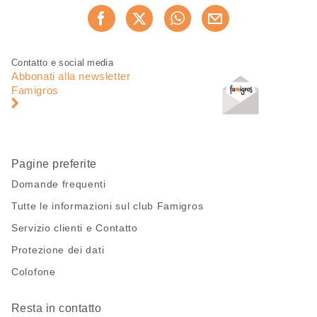
Condividi
Consiglia ora
questa
pagina
Piè
Navigazione
Contatto e social media
di
piè
Abbonati alla newsletter
pagina
di
Famigros
pagina
Pagine preferite
Domande frequenti
Tutte le informazioni sul club Famigros
Servizio clienti e Contatto
Protezione dei dati
Colofone
Resta in contatto