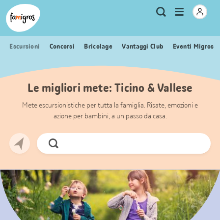
Navigazione
Header
Pagina iniziale Famigros.ch
Logo
Metanavigazione
Apri
Ricerca
segnalibri
menu
Escursioni
Concorsi
Bricolage
Vantaggi Club
Eventi Migros
Le migliori mete: Ticino & Vallese
Mete escursionistiche per tutta la famiglia. Risate, emozioni e
azione per bambini, a un passo da casa.
Cerca
ora