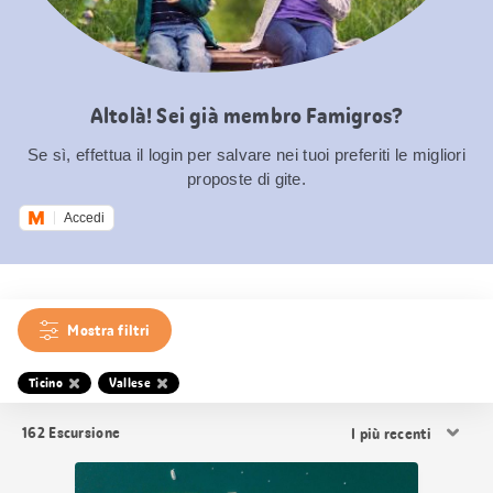
Altolà! Sei già membro Famigros?
Se sì, effettua il login per salvare nei tuoi preferiti le migliori
proposte di gite.
Accedi
Mostra filtri
Ticino
Vallese
Ordina
162
Escursione
i
risultati