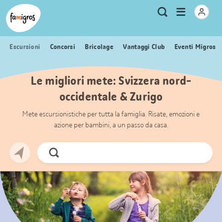
Navigazione
Header
Pagina iniziale Famigros.ch
Logo
Metanavigazione
Apri
Ricerca
segnalibri
menu
Escursioni
Concorsi
Bricolage
Vantaggi Club
Eventi Migros
Le migliori mete: Svizzera nord-
occidentale & Zurigo
Mete escursionistiche per tutta la famiglia. Risate, emozioni e
azione per bambini, a un passo da casa.
Cerca
ora