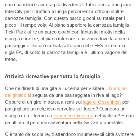
con i bambini è ancora più divertente! Tutti i treni a due piani
InterCity per il traffico a lunga percorrenza offrono inoltre
carrozze famiglia. Con questo parco giochi su rotaia per i
piccoli il tempo vola. Al piano superiore la carrozza famiglia
Ticki Park offre un parco giochi con fantastici motivi della
giungla e inoltre, al piano inferiore, una zona dove lasciare i
passeggini. Dai un’occhiata all’orario delle FFS e cerca la
sigla FA, di solito la carrozza famiglia è l’ultimo vagone del
treno.
Attività ricreative per tutta la famiglia
Che ne diresti di una gita a Lucerna per visitare il
Giardino
dei ghiacciai
seguita da una passeggiata in riva al lago?
Oppure di un giro in barca a remi sul
lago di Oeschinen
per
poi grigliare un delizioso cervelas sul fuoco? O ancora un
viaggio con il trenino a
vapore in miniatura
nel Vallese? E non
da ultimo: il percorso avventura nella Svizzera orientale.
C’è tanto da scoprire, ti attendono innumerevoli città svizzere