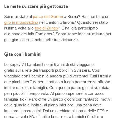
Le mete svizzere più gettonate
Sei mai stato al
parco del Gurten
a Berna? Hai mai fatto un
giro in monopattino
nel Canton Glarona? Quando sei stato
l’ultima volta allo
zoo di Zurigo
? E hai già partecipato
alla notte dei falò Famigros? Scopri tante idee su misura per
gite giornaliere, anche nelle tue vicinanze.
Gite con i bambini
Lo sapevi? I bambini fino ai 6 anni di età viaggiano
gratis sulla rete dei trasporti pubblici in Svizzera. Così
viaggiare con i bambini è ancora più divertente! Tutti i treni a
due piani InterCity per il traffico a lunga percorrenza offrono
inoltre carrozze famiglia. Con questo parco giochi su rotaia
per i piccoli il tempo vola. Al piano superiore la carrozza
famiglia Ticki Park offre un parco giochi con fantastici motivi
della giungla e inoltre, al piano inferiore, una zona dove
lasciare i passeggini. Dai un’occhiata all’orario delle FFS e
cerca la sigla FA, di solito la carrozza famiglia è l’ultimo