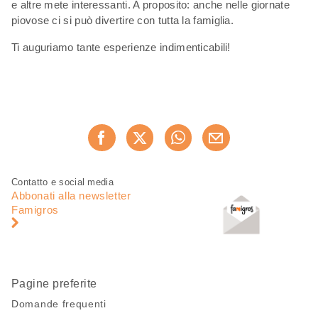
e altre mete interessanti. A proposito: anche nelle giornate
piovose ci si può divertire con tutta la famiglia.
Ti auguriamo tante esperienze indimenticabili!
Condividi
Consiglia ora
questa
pagina
Piè
Navigazione
Contatto e social media
di
piè
Abbonati alla newsletter
pagina
di
Famigros
pagina
Pagine preferite
Domande frequenti