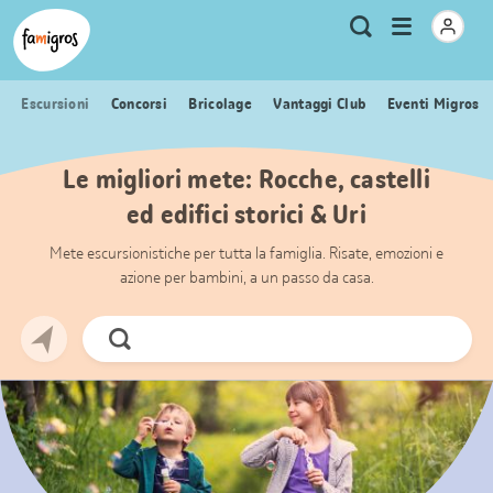
Navigazione
Header
Pagina iniziale Famigros.ch
Logo
Metanavigazione
Apri
Ricerca
segnalibri
menu
Escursioni
Concorsi
Bricolage
Vantaggi Club
Eventi Migros
Le migliori mete: Rocche, castelli
ed edifici storici & Uri
Mete escursionistiche per tutta la famiglia. Risate, emozioni e
azione per bambini, a un passo da casa.
Cerca
ora