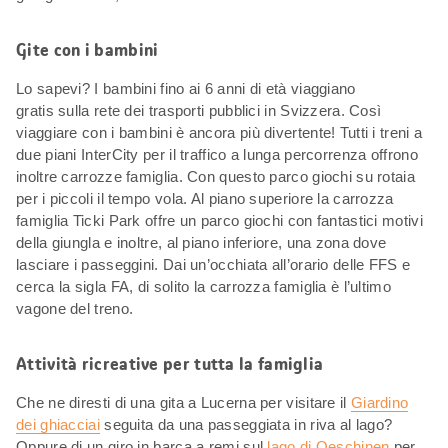
Gite con i bambini
Lo sapevi? I bambini fino ai 6 anni di età viaggiano
gratis sulla rete dei trasporti pubblici in Svizzera. Così
viaggiare con i bambini è ancora più divertente! Tutti i treni a
due piani InterCity per il traffico a lunga percorrenza offrono
inoltre carrozze famiglia. Con questo parco giochi su rotaia
per i piccoli il tempo vola. Al piano superiore la carrozza
famiglia Ticki Park offre un parco giochi con fantastici motivi
della giungla e inoltre, al piano inferiore, una zona dove
lasciare i passeggini. Dai un’occhiata all’orario delle FFS e
cerca la sigla FA, di solito la carrozza famiglia è l’ultimo
vagone del treno.
Attività ricreative per tutta la famiglia
Che ne diresti di una gita a Lucerna per visitare il
Giardino
dei ghiacciai
seguita da una passeggiata in riva al lago?
Oppure di un giro in barca a remi sul
lago di Oeschinen
per