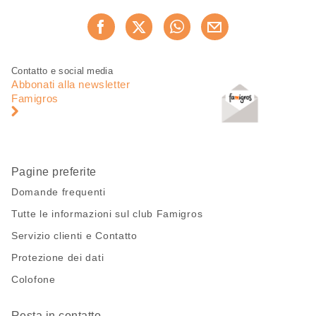
Condividi
Consiglia ora
questa
pagina
Piè
Navigazione
Contatto e social media
di
piè
Abbonati alla newsletter
pagina
di
Famigros
pagina
Pagine preferite
Domande frequenti
Tutte le informazioni sul club Famigros
Servizio clienti e Contatto
Protezione dei dati
Colofone
Resta in contatto