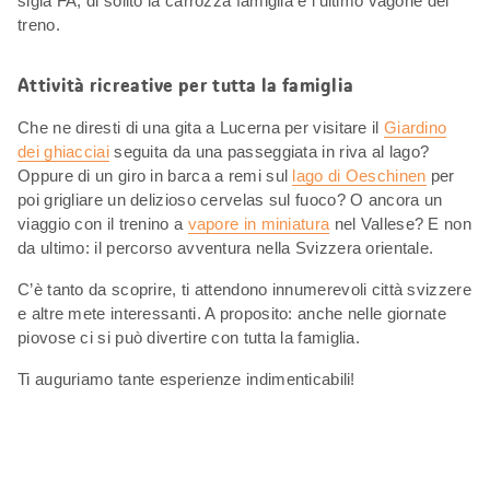
sigla FA, di solito la carrozza famiglia è l’ultimo vagone del
treno.
Attività ricreative per tutta la famiglia
Che ne diresti di una gita a Lucerna per visitare il
Giardino
dei ghiacciai
seguita da una passeggiata in riva al lago?
Oppure di un giro in barca a remi sul
lago di Oeschinen
per
poi grigliare un delizioso cervelas sul fuoco? O ancora un
viaggio con il trenino a
vapore in miniatura
nel Vallese? E non
da ultimo: il percorso avventura nella Svizzera orientale.
C’è tanto da scoprire, ti attendono innumerevoli città svizzere
e altre mete interessanti. A proposito: anche nelle giornate
piovose ci si può divertire con tutta la famiglia.
Ti auguriamo tante esperienze indimenticabili!