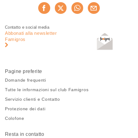
Condividi
Consiglia ora
questa
pagina
Piè
Navigazione
Contatto e social media
di
piè
Abbonati alla newsletter
pagina
di
Famigros
pagina
Pagine preferite
Domande frequenti
Tutte le informazioni sul club Famigros
Servizio clienti e Contatto
Protezione dei dati
Colofone
Resta in contatto