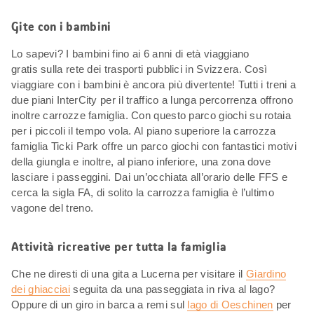
Gite con i bambini
Lo sapevi? I bambini fino ai 6 anni di età viaggiano
gratis sulla rete dei trasporti pubblici in Svizzera. Così
viaggiare con i bambini è ancora più divertente! Tutti i treni a
due piani InterCity per il traffico a lunga percorrenza offrono
inoltre carrozze famiglia. Con questo parco giochi su rotaia
per i piccoli il tempo vola. Al piano superiore la carrozza
famiglia Ticki Park offre un parco giochi con fantastici motivi
della giungla e inoltre, al piano inferiore, una zona dove
lasciare i passeggini. Dai un’occhiata all’orario delle FFS e
cerca la sigla FA, di solito la carrozza famiglia è l’ultimo
vagone del treno.
Attività ricreative per tutta la famiglia
Che ne diresti di una gita a Lucerna per visitare il
Giardino
dei ghiacciai
seguita da una passeggiata in riva al lago?
Oppure di un giro in barca a remi sul
lago di Oeschinen
per