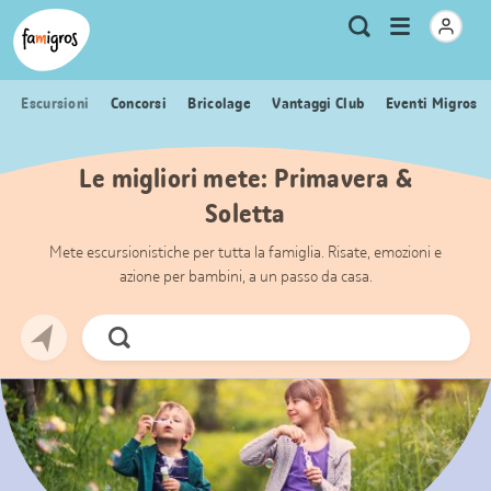
Navigazione
Header
Pagina iniziale Famigros.ch
Logo
Metanavigazione
Apri
Ricerca
segnalibri
menu
Escursioni
Concorsi
Bricolage
Vantaggi Club
Eventi Migros
Le migliori mete: Primavera &
Soletta
Mete escursionistiche per tutta la famiglia. Risate, emozioni e
azione per bambini, a un passo da casa.
Cerca
ora