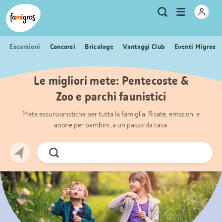
Navigazione
Header
Pagina iniziale Famigros.ch
Logo
Metanavigazione
Apri
Ricerca
segnalibri
menu
Escursioni
Concorsi
Bricolage
Vantaggi Club
Eventi Migros
Le migliori mete: Pentecoste &
Zoo e parchi faunistici
Mete escursionistiche per tutta la famiglia. Risate, emozioni e
azione per bambini, a un passo da casa.
Cerca
ora