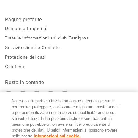
Pagine preferite
Domande frequenti
Tutte le informazioni sul club Famigros
Servizio clienti e Contatto
Protezione dei dati
Colofone
Resta in contatto
https://twitter.com/migros?
https://www.youtube.com/user/Migr
Pinterest
Instagram
utm_campaign=lead&utm_medium=referra
utm_campaign=lead&utm_medium=ref
Noi e i nostri partner utilizziamo cookie e tecnologie simili
per fornire, proteggere, analizzare e migliorare i nostri servizi
Impostazioni cookie
e per personalizzare i nostri servizi e pubblicità, anche su
siti web di terzi. I dati possono anche essere trasferiti in
paesi che potrebbero non avere un livello equivalente di
DE
FR
IT
protezione dei dati. Ulteriori informazioni si possono trovare
nelle nostre
informazioni sui cookie.