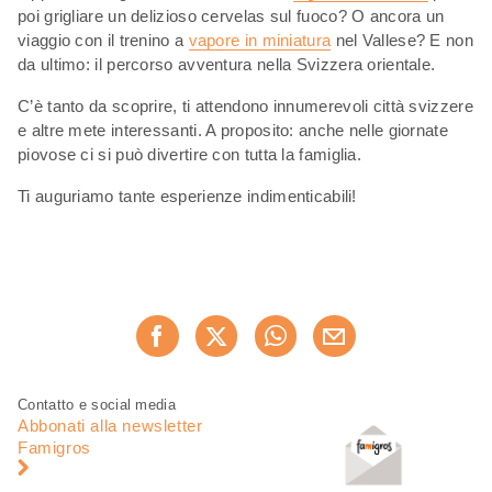
poi grigliare un delizioso cervelas sul fuoco? O ancora un
viaggio con il trenino a
vapore in miniatura
nel Vallese? E non
da ultimo: il percorso avventura nella Svizzera orientale.
C’è tanto da scoprire, ti attendono innumerevoli città svizzere
e altre mete interessanti. A proposito: anche nelle giornate
piovose ci si può divertire con tutta la famiglia.
Ti auguriamo tante esperienze indimenticabili!
Condividi
Consiglia ora
questa
pagina
Piè
Navigazione
Contatto e social media
di
piè
Abbonati alla newsletter
pagina
di
Famigros
pagina