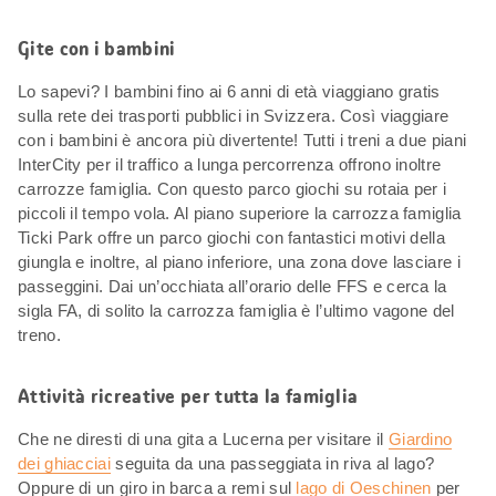
Gite con i bambini
Lo sapevi? I bambini fino ai 6 anni di età viaggiano gratis
sulla rete dei trasporti pubblici in Svizzera. Così viaggiare
con i bambini è ancora più divertente! Tutti i treni a due piani
InterCity per il traffico a lunga percorrenza offrono inoltre
carrozze famiglia. Con questo parco giochi su rotaia per i
piccoli il tempo vola. Al piano superiore la carrozza famiglia
Ticki Park offre un parco giochi con fantastici motivi della
giungla e inoltre, al piano inferiore, una zona dove lasciare i
passeggini. Dai un’occhiata all’orario delle FFS e cerca la
sigla FA, di solito la carrozza famiglia è l’ultimo vagone del
treno.
Attività ricreative per tutta la famiglia
Che ne diresti di una gita a Lucerna per visitare il
Giardino
dei ghiacciai
seguita da una passeggiata in riva al lago?
Oppure di un giro in barca a remi sul
lago di Oeschinen
per