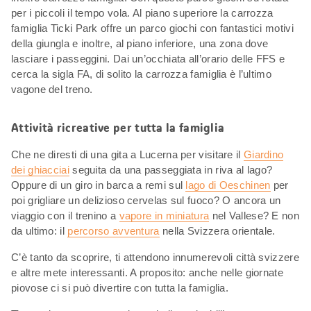
per i piccoli il tempo vola. Al piano superiore la carrozza
famiglia Ticki Park offre un parco giochi con fantastici motivi
della giungla e inoltre, al piano inferiore, una zona dove
lasciare i passeggini. Dai un’occhiata all’orario delle FFS e
cerca la sigla FA, di solito la carrozza famiglia è l’ultimo
vagone del treno.
Attività ricreative per tutta la famiglia
Che ne diresti di una gita a Lucerna per visitare il
Giardino
dei ghiacciai
seguita da una passeggiata in riva al lago?
Oppure di un giro in barca a remi sul
lago di Oeschinen
per
poi grigliare un delizioso cervelas sul fuoco? O ancora un
viaggio con il trenino a
vapore in miniatura
nel Vallese? E non
da ultimo: il
percorso avventura
nella Svizzera orientale.
C’è tanto da scoprire, ti attendono innumerevoli città svizzere
e altre mete interessanti. A proposito: anche nelle giornate
piovose ci si può divertire con tutta la famiglia.