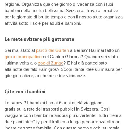
regione. Organizza qualche giorno di vacanza con i tuoi
bambini nella nostra bellissima Svizzera. Trova alternative
per le giornate di brutto tempo e con il nostro aiuto organizza
attività sotto il sole per adulti e bambini.
Le mete svizzere più gettonate
Sei mai stato al
parco del Gurten
a Berna? Hai mai fatto un
giro in monopattino
nel Canton Glarona? Quando sei stato
l’ultima volta allo
zoo di Zurigo
? E hai già partecipato
alla notte dei falò Famigros? Scopri tante idee su misura per
gite giornaliere, anche nelle tue vicinanze.
Gite con i bambini
Lo sapevi? I bambini fino ai 6 anni di età viaggiano
gratis sulla rete dei trasporti pubblici in Svizzera. Così
viaggiare con i bambini è ancora più divertente! Tutti i treni a
due piani InterCity per il traffico a lunga percorrenza offrono
inoltre carrozze famiglia. Con questo parco giochi su rotaia