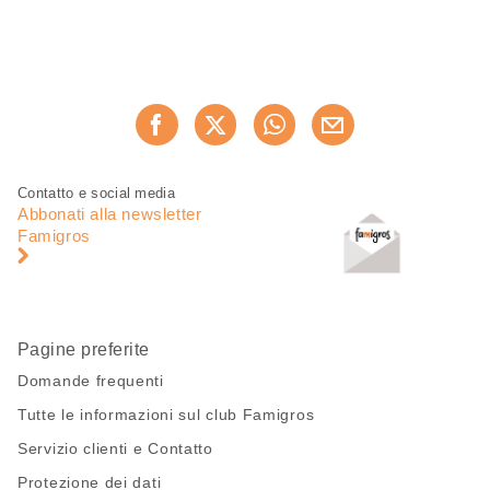
Condividi
Consiglia ora
questa
pagina
Piè
Navigazione
Contatto e social media
di
piè
Abbonati alla newsletter
pagina
di
Famigros
pagina
Pagine preferite
Domande frequenti
Tutte le informazioni sul club Famigros
Servizio clienti e Contatto
Protezione dei dati