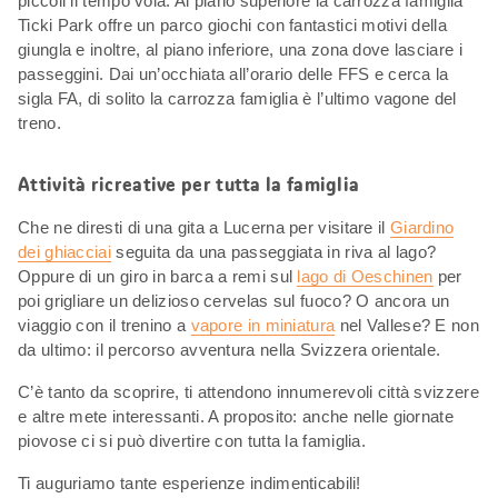
piccoli il tempo vola. Al piano superiore la carrozza famiglia
Ticki Park offre un parco giochi con fantastici motivi della
giungla e inoltre, al piano inferiore, una zona dove lasciare i
passeggini. Dai un’occhiata all’orario delle FFS e cerca la
sigla FA, di solito la carrozza famiglia è l’ultimo vagone del
treno.
Attività ricreative per tutta la famiglia
Che ne diresti di una gita a Lucerna per visitare il
Giardino
dei ghiacciai
seguita da una passeggiata in riva al lago?
Oppure di un giro in barca a remi sul
lago di Oeschinen
per
poi grigliare un delizioso cervelas sul fuoco? O ancora un
viaggio con il trenino a
vapore in miniatura
nel Vallese? E non
da ultimo: il percorso avventura nella Svizzera orientale.
C’è tanto da scoprire, ti attendono innumerevoli città svizzere
e altre mete interessanti. A proposito: anche nelle giornate
piovose ci si può divertire con tutta la famiglia.
Ti auguriamo tante esperienze indimenticabili!