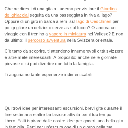
Che ne diresti di una gita a Lucerna per visitare il
Giardino
dei ghiacciai
seguita da una passeggiata in riva al lago?
Oppure di un giro in barca a remi sul
lago di Oeschinen
per
poi grigliare un delizioso cervelas sul fuoco? O ancora un
viaggio con il trenino a
vapore in miniatura
nel Vallese? E non
da ultimo: il
percorso avventura
nella Svizzera orientale.
C’è tanto da scoprire, ti attendono innumerevoli città svizzere
e altre mete interessanti. A proposito: anche nelle giornate
piovose ci si può divertire con tutta la famiglia.
Ti auguriamo tante esperienze indimenticabili!
Qui trovi idee per interessanti escursioni, brevi gite durante il
fine settimana e altre fantasiose attività per il tuo tempo
libero. Fatti ispirare dalle nostre idee per goderti una bella gita
in famiglia. Parti per un’escursione di un giorno nella tua