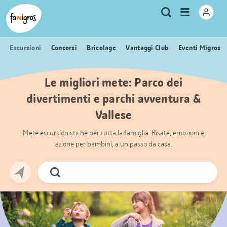
Navigazione
Header
Pagina iniziale Famigros.ch
Logo
Metanavigazione
Apri
Ricerca
segnalibri
menu
Escursioni
Concorsi
Bricolage
Vantaggi Club
Eventi Migros
Le migliori mete: Parco dei
divertimenti e parchi avventura &
Vallese
Mete escursionistiche per tutta la famiglia. Risate, emozioni e
azione per bambini, a un passo da casa.
Cerca
ora