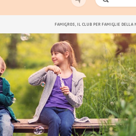
Cerca
ora
Navigazione
FAMIGROS, IL CLUB PER FAMIGLIE DELLA
breadcrumb