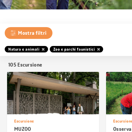
Mostra filtri
Natura e animali
Zoo e parchi faunistici
105
Escursione
Escursione
Escursion
MUZOO
Osserva a