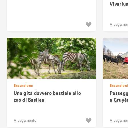
Vivariu
A pagame
Escursione
Escursion
Una gita davvero bestiale allo
Passegg
zoo di Basilea
a Gruyè
A pagamento
A pagame