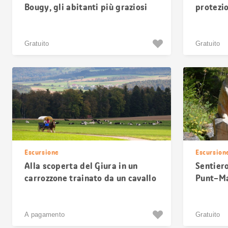
Bougy, gli abitanti più graziosi
protezio
del bosco
Gratuito
Gratuito
Escursione
Escursion
Alla scoperta del Giura in un
Sentiero
carrozzone trainato da un cavallo
Punt–Ma
A pagamento
Gratuito