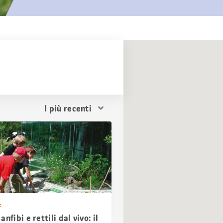
Ordina
i
risultati
e
nfibi e rettili dal vivo: il