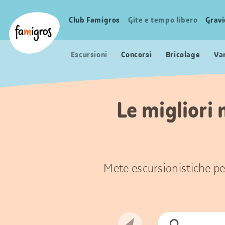
Navigazione
Header
Pagina iniziale Famigros.ch
segnalibri
Logo
Club Famigros
Gite e tempo libero
Grav
Navigazione
principale
Escursioni
Concorsi
Bricolage
Va
Le migliori 
Mete escursionistiche per