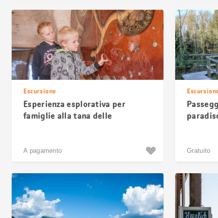
Escursione
Escursion
Esperienza esplorativa per
Passeggi
famiglie alla tana delle
paradiso
marmotte Murmeli-Bau di Lenk
Neuf
A pagamento
Gratuito