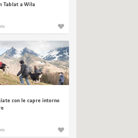
m Tablat a Wila
nto
i
iate con le capre intorno
re
nto