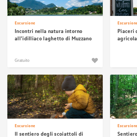
Escursione
Escursion
Incontri nella natura intorno
Piaceri
all'idilliaco laghetto di Muzzano
agricola
Albersw
Gratuito
Escursione
Escursion
Il sentiero degli scoiattoli di
Sentiero