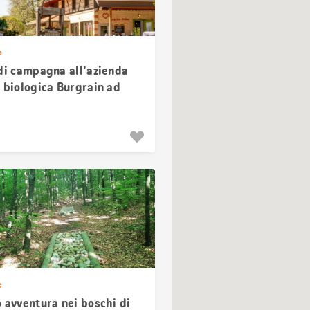
e
 di campagna all'azienda
 biologica Burgrain ad
il
e
 avventura nei boschi di