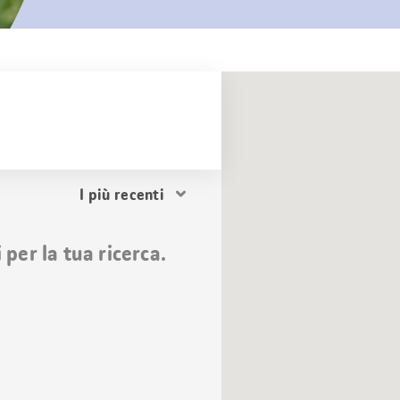
Ordina
i
risultati
per la tua ricerca.