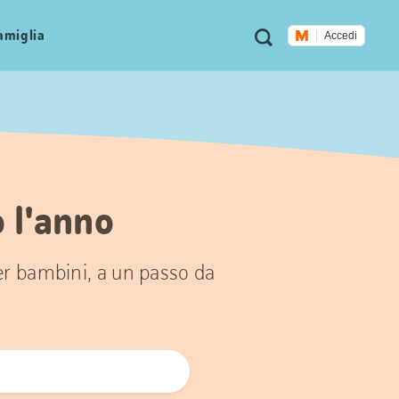
Metanavigazione
Ricerca
famiglia
Accedi
o l'anno
per bambini, a un passo da