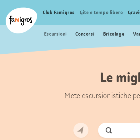
Navigazione
Header
Pagina iniziale Famigros.ch
segnalibri
Logo
Club Famigros
Gite e tempo libero
Grav
Navigazione
principale
Escursioni
Concorsi
Bricolage
Va
Le migl
Mete escursionistiche per
Cerca