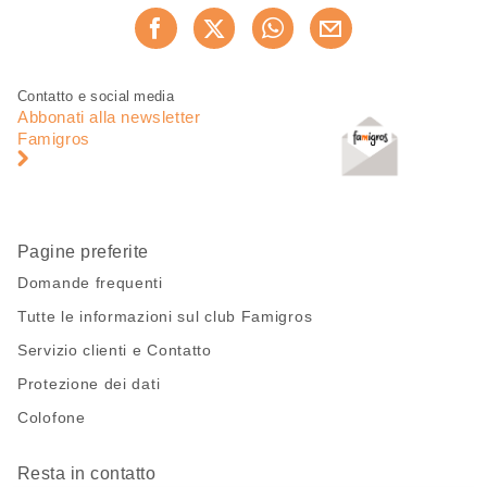
Condividi
Consiglia ora
questa
pagina
Piè
Navigazione
Contatto e social media
di
piè
Abbonati alla newsletter
pagina
di
Famigros
pagina
Pagine preferite
Domande frequenti
Tutte le informazioni sul club Famigros
Servizio clienti e Contatto
Protezione dei dati
Colofone
Resta in contatto