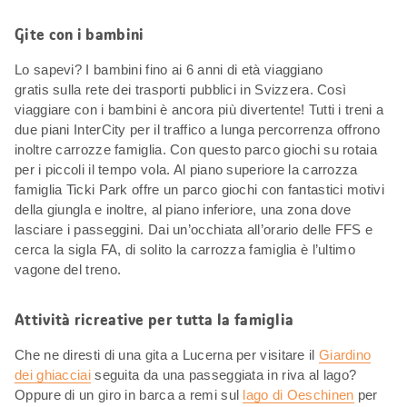
Gite con i bambini
Lo sapevi? I bambini fino ai 6 anni di età viaggiano
gratis sulla rete dei trasporti pubblici in Svizzera. Così
viaggiare con i bambini è ancora più divertente! Tutti i treni a
due piani InterCity per il traffico a lunga percorrenza offrono
inoltre carrozze famiglia. Con questo parco giochi su rotaia
per i piccoli il tempo vola. Al piano superiore la carrozza
famiglia Ticki Park offre un parco giochi con fantastici motivi
della giungla e inoltre, al piano inferiore, una zona dove
lasciare i passeggini. Dai un’occhiata all’orario delle FFS e
cerca la sigla FA, di solito la carrozza famiglia è l’ultimo
vagone del treno.
Attività ricreative per tutta la famiglia
Che ne diresti di una gita a Lucerna per visitare il
Giardino
dei ghiacciai
seguita da una passeggiata in riva al lago?
Oppure di un giro in barca a remi sul
lago di Oeschinen
per