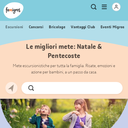
Navigazione
Header
Pagina iniziale Famigros.ch
Logo
Metanavigazione
Apri
Ricerca
segnalibri
menu
Escursioni
Concorsi
Bricolage
Vantaggi Club
Eventi Migros
Le migliori mete: Natale &
Pentecoste
Mete escursionistiche per tutta la famiglia. Risate, emozioni e
azione per bambini, a un passo da casa.
Cerca
ora