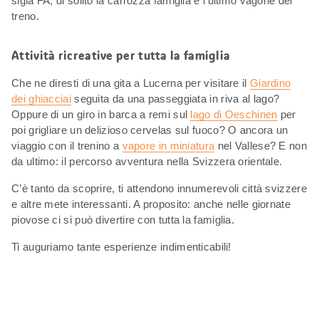
sigla FA, di solito la carrozza famiglia è l’ultimo vagone del
treno.
Attività ricreative per tutta la famiglia
Che ne diresti di una gita a Lucerna per visitare il
Giardino
dei ghiacciai
seguita da una passeggiata in riva al lago?
Oppure di un giro in barca a remi sul
lago di Oeschinen
per
poi grigliare un delizioso cervelas sul fuoco? O ancora un
viaggio con il trenino a
vapore in miniatura
nel Vallese? E non
da ultimo: il percorso avventura nella Svizzera orientale.
C’è tanto da scoprire, ti attendono innumerevoli città svizzere
e altre mete interessanti. A proposito: anche nelle giornate
piovose ci si può divertire con tutta la famiglia.
Ti auguriamo tante esperienze indimenticabili!