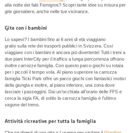
alla notte dei falò Famigros? Scopri tante idee su misura per
gite giornaliere, anche nelle tue vicinanze.
Gite con i bambini
Lo sapevi? I bambini fino ai 6 anni di età viaggiano
gratis sulla rete dei trasporti pubblici in Svizzera. Così
viaggiare con i bambini è ancora più divertente! Tutti i treni a
due piani InterCity per il traffico a lunga percorrenza offrono
inoltre carrozze famiglia. Con questo parco giochi su rotaia
per i piccoli il tempo vola. Al piano superiore la carrozza
famiglia Ticki Park offre un parco giochi con fantastici motivi
della giungla e inoltre, al piano inferiore, una zona dove
lasciare i passeggini. Dai un’occhiata all’orario delle FFS e
cerca la sigla FA, di solito la carrozza famiglia è l’ultimo
vagone del treno.
Attività ricreative per tutta la famiglia
Che ne diresti di una gita a Lucerna per visitare il
Giardino