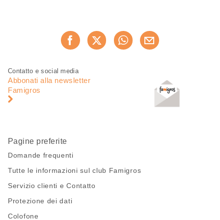
Condividi
Consiglia ora
questa
pagina
Piè
Navigazione
Contatto e social media
di
piè
Abbonati alla newsletter
pagina
di
Famigros
pagina
Pagine preferite
Domande frequenti
Tutte le informazioni sul club Famigros
Servizio clienti e Contatto
Protezione dei dati
Colofone