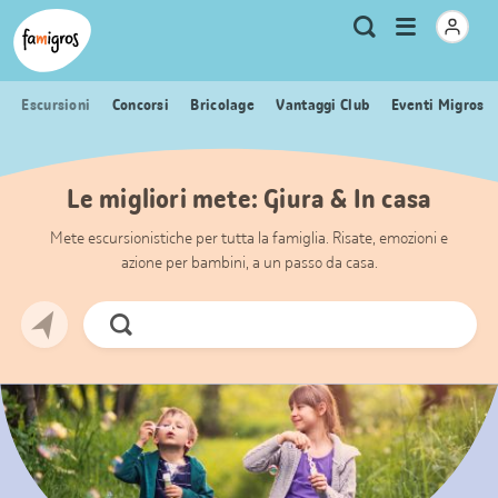
Navigazione
Header
Pagina iniziale Famigros.ch
Logo
Metanavigazione
Apri
Ricerca
segnalibri
menu
Escursioni
Concorsi
Bricolage
Vantaggi Club
Eventi Migros
Le migliori mete: Giura & In casa
Mete escursionistiche per tutta la famiglia. Risate, emozioni e
azione per bambini, a un passo da casa.
Cerca
ora