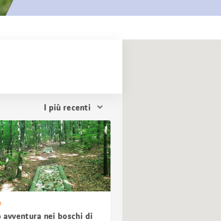
Ordina
i
risultati
e
 avventura nei boschi di