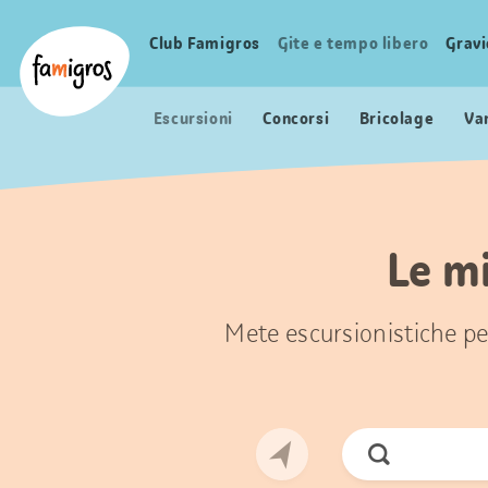
Navigazione
Header
Pagina iniziale Famigros.ch
segnalibri
Logo
Club Famigros
Gite e tempo libero
Grav
Navigazione
principale
Escursioni
Concorsi
Bricolage
Va
Le mi
Mete escursionistiche per
Cerca