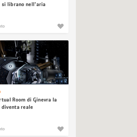
 si librano nell'aria
nto
e
rtual Room di Ginevra la
 diventa reale
nto