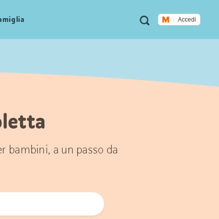
Metanavigazione
Ricerca
famiglia
Accedi
oletta
per bambini, a un passo da