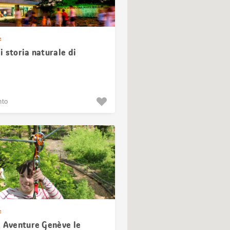
e
 storia naturale di
nto
e
c Aventure Genève le