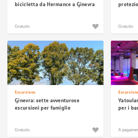
bicicletta da Hermance a Ginevra
protezio
Gratuito
Gratuito
Escursione
Escursion
Ginevra: sette avventurose
Yatoulan
escursioni per famiglie
per i ba
Gratuito
A pagame