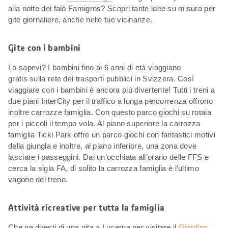
alla notte dei falò Famigros? Scopri tante idee su misura per
gite giornaliere, anche nelle tue vicinanze.
Gite con i bambini
Lo sapevi? I bambini fino ai 6 anni di età viaggiano
gratis sulla rete dei trasporti pubblici in Svizzera. Così
viaggiare con i bambini è ancora più divertente! Tutti i treni a
due piani InterCity per il traffico a lunga percorrenza offrono
inoltre carrozze famiglia. Con questo parco giochi su rotaia
per i piccoli il tempo vola. Al piano superiore la carrozza
famiglia Ticki Park offre un parco giochi con fantastici motivi
della giungla e inoltre, al piano inferiore, una zona dove
lasciare i passeggini. Dai un’occhiata all’orario delle FFS e
cerca la sigla FA, di solito la carrozza famiglia è l’ultimo
vagone del treno.
Attività ricreative per tutta la famiglia
Che ne diresti di una gita a Lucerna per visitare il
Giardino