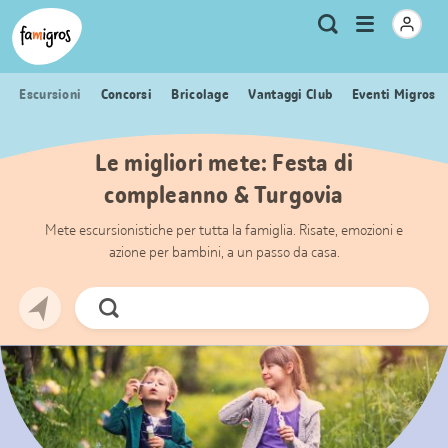
Navigazione
Header
Pagina iniziale Famigros.ch
Logo
Metanavigazione
Apri
Ricerca
segnalibri
menu
Escursioni
Concorsi
Bricolage
Vantaggi Club
Eventi Migros
Le migliori mete: Festa di
compleanno & Turgovia
Mete escursionistiche per tutta la famiglia. Risate, emozioni e
azione per bambini, a un passo da casa.
Cerca
ora