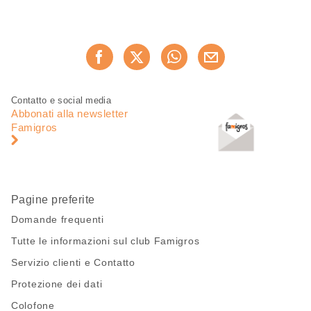
Condividi
Consiglia ora
questa
pagina
Piè
Navigazione
Contatto e social media
di
piè
Abbonati alla newsletter
pagina
di
Famigros
pagina
Pagine preferite
Domande frequenti
Tutte le informazioni sul club Famigros
Servizio clienti e Contatto
Protezione dei dati
Colofone