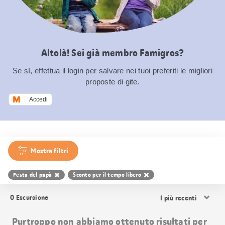
Altolà! Sei già membro Famigros?
Se sì, effettua il login per salvare nei tuoi preferiti le migliori
proposte di gite.
Accedi
Mostra filtri
Festa del papà
Sconto per il tempo libero
Ordina
0
Escursione
i
risultati
Purtroppo non abbiamo ottenuto risultati per