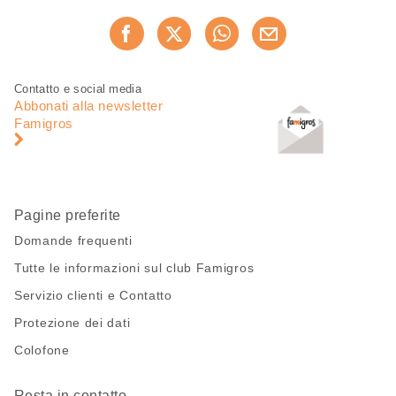
Condividi
Consiglia ora
questa
pagina
Piè
Navigazione
Contatto e social media
di
piè
Abbonati alla newsletter
pagina
di
Famigros
pagina
Pagine preferite
Domande frequenti
Tutte le informazioni sul club Famigros
Servizio clienti e Contatto
Protezione dei dati
Colofone
Resta in contatto