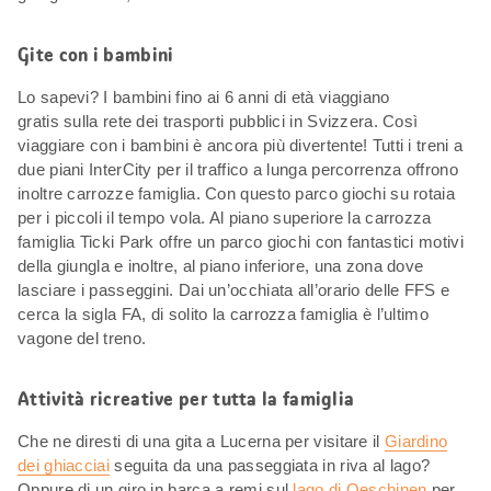
Gite con i bambini
Lo sapevi? I bambini fino ai 6 anni di età viaggiano
gratis sulla rete dei trasporti pubblici in Svizzera. Così
viaggiare con i bambini è ancora più divertente! Tutti i treni a
due piani InterCity per il traffico a lunga percorrenza offrono
inoltre carrozze famiglia. Con questo parco giochi su rotaia
per i piccoli il tempo vola. Al piano superiore la carrozza
famiglia Ticki Park offre un parco giochi con fantastici motivi
della giungla e inoltre, al piano inferiore, una zona dove
lasciare i passeggini. Dai un’occhiata all’orario delle FFS e
cerca la sigla FA, di solito la carrozza famiglia è l’ultimo
vagone del treno.
Attività ricreative per tutta la famiglia
Che ne diresti di una gita a Lucerna per visitare il
Giardino
dei ghiacciai
seguita da una passeggiata in riva al lago?
Oppure di un giro in barca a remi sul
lago di Oeschinen
per