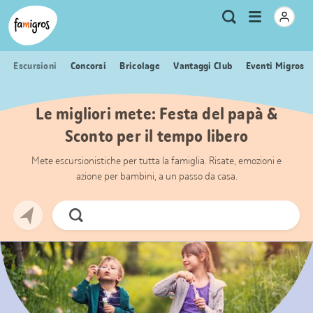
Navigazione
Header
Pagina iniziale Famigros.ch
Logo
Metanavigazione
Apri
Ricerca
segnalibri
menu
Escursioni
Concorsi
Bricolage
Vantaggi Club
Eventi Migros
Le migliori mete: Festa del papà &
Sconto per il tempo libero
Mete escursionistiche per tutta la famiglia. Risate, emozioni e
azione per bambini, a un passo da casa.
Cerca
ora