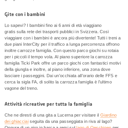
Gite con i bambini
Lo sapevi? I bambini fino ai 6 anni di età viaggiano
gratis sulla rete dei trasporti pubblici in Svizzera. Così
viaggiare con i bambini è ancora più divertente! Tutti i treni a
due piani InterCity per il traffico a lunga percorrenza offrono
inoltre carrozze famiglia. Con questo parco giochi su rotaia
per i piccoli il tempo vola. Al piano superiore la carrozza
famiglia Ticki Park offre un parco giochi con fantastici motivi
della giungla e inoltre, al piano inferiore, una zona dove
lasciare i passeggini. Dai un’occhiata all’orario delle FFS e
cerca la sigla FA, di solito la carrozza famiglia è l’ultimo
vagone del treno.
Attività ricreative per tutta la famiglia
Che ne diresti di una gita a Lucerna per visitare il
Giardino
dei ghiacciai
seguita da una passeggiata in riva al lago?
Oppure di un giro in barca a remi sul
lago di Oeschinen
per