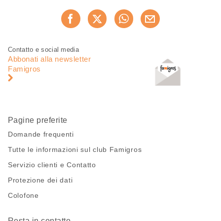
Condividi
Consiglia ora
questa
pagina
Piè
Navigazione
Contatto e social media
di
piè
Abbonati alla newsletter
pagina
di
Famigros
pagina
Pagine preferite
Domande frequenti
Tutte le informazioni sul club Famigros
Servizio clienti e Contatto
Protezione dei dati
Colofone
Resta in contatto