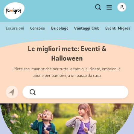
Navigazione
Header
Pagina iniziale Famigros.ch
Logo
Metanavigazione
Apri
Ricerca
segnalibri
menu
Escursioni
Concorsi
Bricolage
Vantaggi Club
Eventi Migros
Le migliori mete: Eventi &
Halloween
Mete escursionistiche per tutta la famiglia. Risate, emozioni e
azione per bambini, a un passo da casa.
Cerca
ora