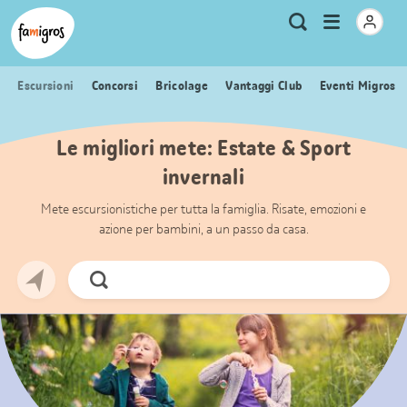
Navigazione
Header
Pagina iniziale Famigros.ch
Logo
Metanavigazione
Apri
Ricerca
segnalibri
menu
Escursioni
Concorsi
Bricolage
Vantaggi Club
Eventi Migros
Le migliori mete: Estate & Sport
invernali
Mete escursionistiche per tutta la famiglia. Risate, emozioni e
azione per bambini, a un passo da casa.
Cerca
ora