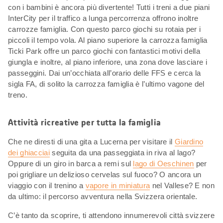
con i bambini è ancora più divertente! Tutti i treni a due piani
InterCity per il traffico a lunga percorrenza offrono inoltre
carrozze famiglia. Con questo parco giochi su rotaia per i
piccoli il tempo vola. Al piano superiore la carrozza famiglia
Ticki Park offre un parco giochi con fantastici motivi della
giungla e inoltre, al piano inferiore, una zona dove lasciare i
passeggini. Dai un’occhiata all’orario delle FFS e cerca la
sigla FA, di solito la carrozza famiglia è l’ultimo vagone del
treno.
Attività ricreative per tutta la famiglia
Che ne diresti di una gita a Lucerna per visitare il
Giardino
dei ghiacciai
seguita da una passeggiata in riva al lago?
Oppure di un giro in barca a remi sul
lago di Oeschinen
per
poi grigliare un delizioso cervelas sul fuoco? O ancora un
viaggio con il trenino a
vapore in miniatura
nel Vallese? E non
da ultimo: il percorso avventura nella Svizzera orientale.
C’è tanto da scoprire, ti attendono innumerevoli città svizzere