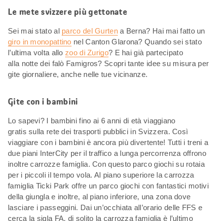
Le mete svizzere più gettonate
Sei mai stato al
parco del Gurten
a Berna? Hai mai fatto un
giro in monopattino
nel Canton Glarona? Quando sei stato
l’ultima volta allo
zoo di Zurigo
? E hai già partecipato
alla notte dei falò Famigros? Scopri tante idee su misura per
gite giornaliere, anche nelle tue vicinanze.
Gite con i bambini
Lo sapevi? I bambini fino ai 6 anni di età viaggiano
gratis sulla rete dei trasporti pubblici in Svizzera. Così
viaggiare con i bambini è ancora più divertente! Tutti i treni a
due piani InterCity per il traffico a lunga percorrenza offrono
inoltre carrozze famiglia. Con questo parco giochi su rotaia
per i piccoli il tempo vola. Al piano superiore la carrozza
famiglia Ticki Park offre un parco giochi con fantastici motivi
della giungla e inoltre, al piano inferiore, una zona dove
lasciare i passeggini. Dai un’occhiata all’orario delle FFS e
cerca la sigla FA, di solito la carrozza famiglia è l’ultimo