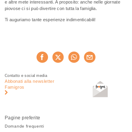
e altre mete interessanti. A proposito: anche nelle giornate
piovose ci si può divertire con tutta la famiglia.
Ti auguriamo tante esperienze indimenticabili!
Condividi
Consiglia ora
questa
pagina
Piè
Navigazione
Contatto e social media
di
piè
Abbonati alla newsletter
pagina
di
Famigros
pagina
Pagine preferite
Domande frequenti