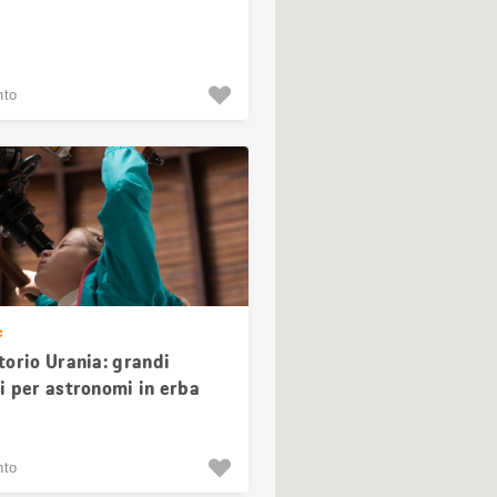
nto
e
torio Urania: grandi
i per astronomi in erba
nto