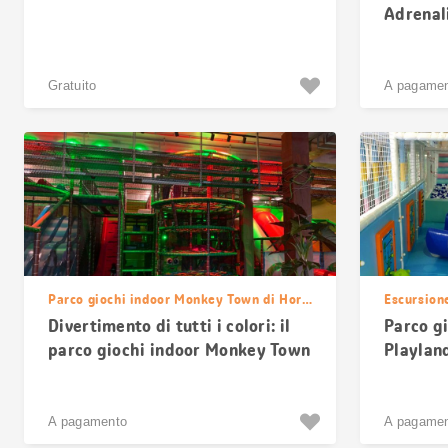
Adrenali
Gratuito
A pagame
Parco giochi indoor Monkey Town di Horgen
Escursion
Divertimento di tutti i colori: il
Parco g
parco giochi indoor Monkey Town
Playlan
di Horgen
A pagamento
A pagame