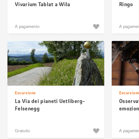
Vivarium Tablat a Wila
Ringo
A pagamento
A pagame
Escursione
Escursion
La Via dei pianeti Uetliberg-
Osserva
Felsenegg
emozion
Gratuito
A pagame