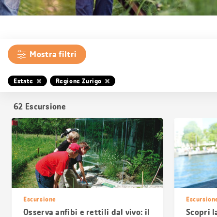
Mostra filtri
Estate
Regione Zurigo
62
Escursione
Escursione
Escursion
Osserva anfibi e rettili dal vivo: il
Scopri l