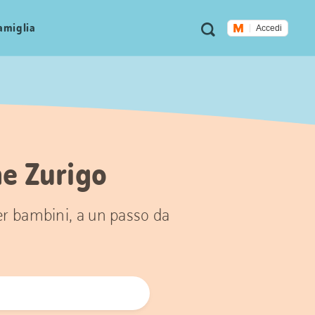
Metanavigazione
Ricerca
famiglia
Accedi
ne Zurigo
per bambini, a un passo da