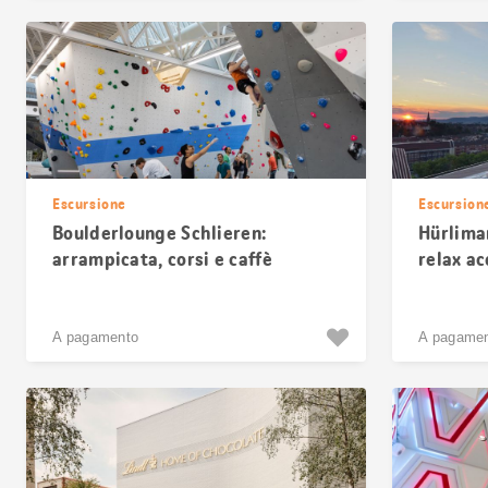
Escursione
Escursion
Boulderlounge Schlieren:
Hürlima
arrampicata, corsi e caffè
relax a
A pagamento
A pagame