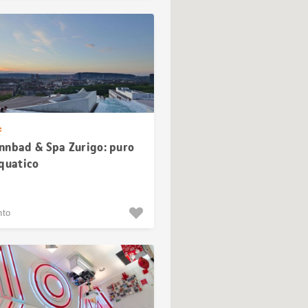
e
nnbad & Spa Zurigo: puro
cquatico
nto