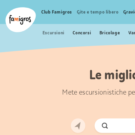
Navigazione
Header
Pagina iniziale Famigros.ch
segnalibri
Logo
Club Famigros
Gite e tempo libero
Grav
Navigazione
principale
Escursioni
Concorsi
Bricolage
Va
Le migli
Mete escursionistiche per
Cerca