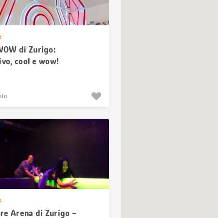
e
OW di Zurigo:
ivo, cool e wow!
nto
e
re Arena di Zurigo –