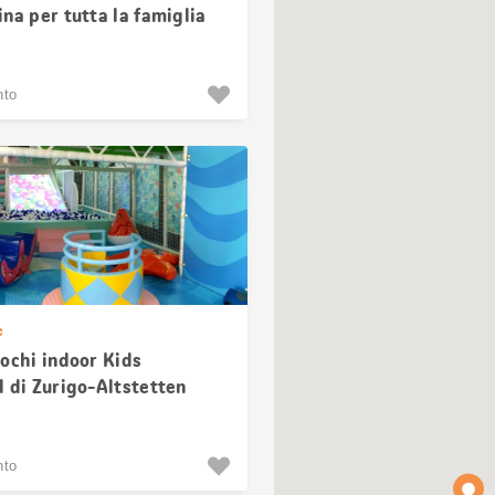
na per tutta la famiglia
nto
e
iochi indoor Kids
d di Zurigo-Altstetten
nto