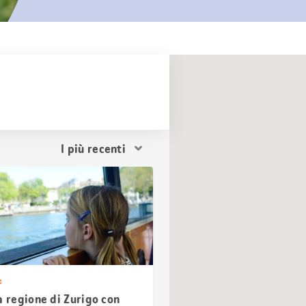
Ordina
i
risultati
e
a regione di Zurigo con